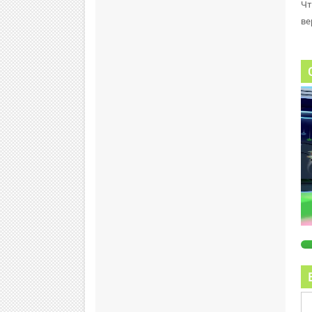
Чт
ве