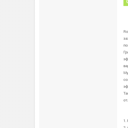
Ro
за
по
Гр
эф
ва
Му
со
эф
Та
от
1.
2.