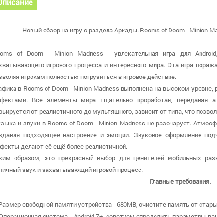
Описание
Новый обзор на игру с раздела Аркады. Rooms of Doom - Minion M
oms of Doom - Minion Madness - увлекательная игра для Android,
хватывающего игрового процесса и интересного мира. Эта игра пораж
зволяя игрокам полностью погрузиться в игровое действие.
афика в Rooms of Doom - Minion Madness выполнена на высоком уровне
фектами. Все элементы мира тщательно проработан, передавая а
рьируется от реалистичного до мультяшного, зависит от типа, что позвол
зыка и звуки в Rooms of Doom - Minion Madness не разочарует. Атмос
здавая подходящее настроение и эмоции. Звуковое оформление под
фекты делают её ещё более реалистичной.
ким образом, это прекрасный выбор для ценителей мобильных разв
личный звук и захватывающий игровой процесс.
Главные требования.
 Размер свободной памяти устройства - 680MB, очистите память от стары
 Операционная система - Android 7+, советуем определить параметры ва