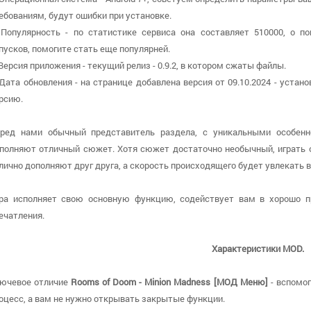
ебованиям, будут ошибки при установке.
 Популярность - по статистике сервиса она составляет 510000, о 
пусков, помогите стать еще популярней.
 Версия приложения - текущий релиз - 0.9.2, в котором сжаты файлы.
 Дата обновления - на странице добавлена версия от 09.10.2024 - уста
рсию.
ред нами обычный представитель раздела, с уникальными особенн
полняют отличный сюжет. Хотя сюжет достаточно необычный, играть о
лично дополняют друг друга, а скорость происходящего будет увлекать в
ра исполняет свою основную функцию, содействует вам в хорошо п
ечатления.
Характеристики MOD.
ючевое отличие
Rooms of Doom - Minion Madness [МОД Меню]
- вспомог
оцесс, а вам не нужно открывать закрытые функции.