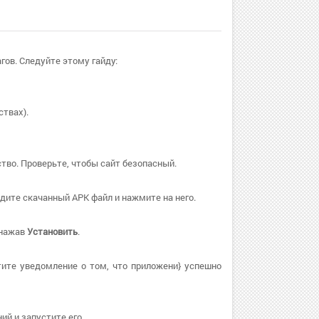
гов. Следуйте этому гайду:
твах).
тво. Проверьте, чтобы сайт безопасный.
дите скачанный APK файл и нажмите на него.
 нажав
Установить
.
ите уведомление о том, что приложени} успешно
й и запустите его.