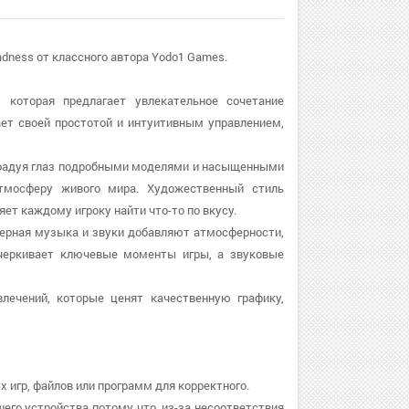
adness от классного автора Yodo1 Games.
 которая предлагает увлекательное сочетание
ает своей простотой и интуитивным управлением,
, радуя глаз подробными моделями и насыщенными
тмосферу живого мира. Художественный стиль
яет каждому игроку найти что-то по вкусу.
ферная музыка и звуки добавляют атмосферности,
черкивает ключевые моменты игры, а звуковые
лечений, которые ценят качественную графику,
х игр, файлов или программ для корректного.
шего устройства потому что, из-за несоответствия