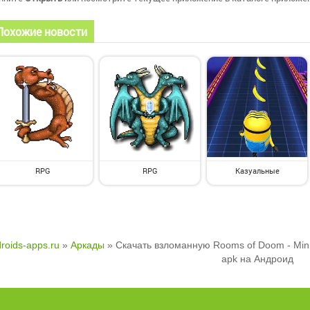
Похожие новости
RPG
RPG
Казуальные
droids-apps.ru
»
Аркады
» Скачать взломанную Rooms of Doom - Min
apk на Андроид