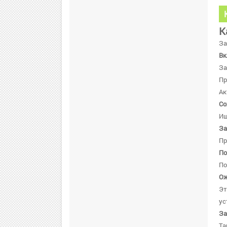
К
За
Вк
За
Пр
Ак
Со
Ищ
За
Пр
По
По
Ож
Эт
ус
За
Та