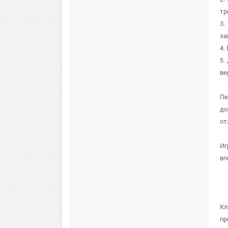
тр
3.
за
4.
5.
ве
Пе
до
от
Иг
вп
Кл
пр