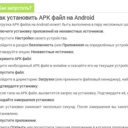
Как запустить?
ак установить APK файл на Android
грузка APK файла на Android может быть выполнена в пару несложных ша
лючите установку приложений из неизвестных источников
:
пустите
Настройки
своего устройства.
ойдите в раздел
Безопасность
(или
Приложения
на определённых устройс
тивируйте опцию
Неизвестные источники
.
храните APK файл
:
ите необходимый APK файл в онлайне и скачайте его на текущее устройс
пустите файл
:
ойдите в директорию
Загрузки
(или примените файловый менеджер), най
дтвердите установку
:
сле тапа на APK файл, высветится запрос на установку. Подтвердите её,
идайте завершения установки
:
ап установки занимает несколько секунд. После завершения вы замет
тановлено.
пустите приложение
:
пните
Открыть
или посмотрите текущее приложение в каталоге приложени