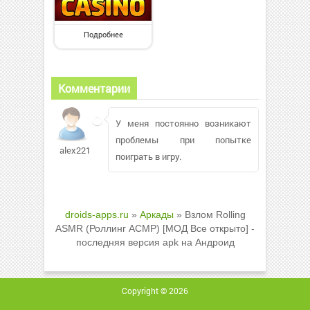
Подробнее
Комментарии
У меня постоянно возникают
проблемы при попытке
alex221219272
поиграть в игру.
droids-apps.ru
»
Аркады
» Взлом Rolling
ASMR (Роллинг АСМР) [МОД Все открыто] -
последняя версия apk на Андроид
Copyright © 2026