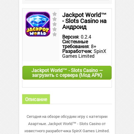
Jackpot World™
- Slots Casino на
Андроид
Версия
: 0.2.4
Системные
требования
: 8+
Разработчик
: SpinX
Games Limited
Jackpot World™ - Slots Casino —
загрузить с сервера (Мод APK)
Описание
Сегодня на обзоре обсудим игру с категории
Азартные. Jackpot World™ - Slots Casino от
известного разработчика SpinX Games Limited.