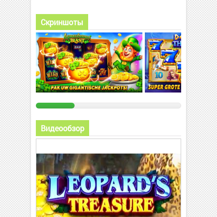
Скриншоты
Видеообзор