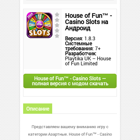
House of Fun™ -
Casino Slots на
Андроид
Версия
: 1.8.3
Системные
требования
: 7+
Разработчик
:
Playtika UK – House
of Fun Limited
House of Fun™ - Casino Slots —
полная версия с модом скачать
Описание
Представляем вашему вниманию игру с
категории Азартные. House of Fun™ - Casino