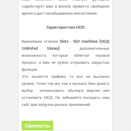
содействует вам в весело провести свободное
время и даст незабываемые впечатления.
Характеристики MOD.
Важнейшее отличие
Slots - Slot machines [МОД
Unlimited Money]
- дополнительные
возможности, которые облегчат игровой
процесс, а вам не нужно открывать закрытые
функции.
Что касается графики, то все на высоком
уровне, точно так же, как и музыка. Вам делать
выбор - использовать обычную версию или
установить МОД. Не забывайте посещать наш
сайт для загрузки разных приложений.
Скриншоты