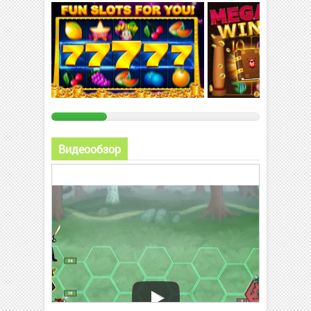
Видеообзор