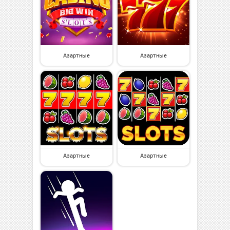
Азартные
Азартные
Азартные
Азартные