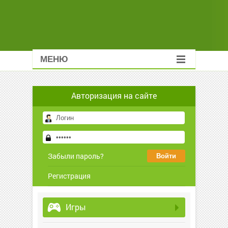
МЕНЮ
Авторизация на сайте
Забыли пароль?
Регистрация
Игры