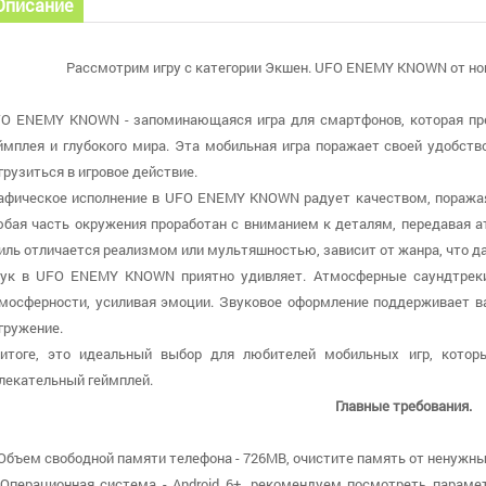
Описание
Рассмотрим игру с категории Экшен. UFO ENEMY KNOWN от ново
O ENEMY KNOWN - запоминающаяся игра для смартфонов, которая пре
ймплея и глубокого мира. Эта мобильная игра поражает своей удобств
грузиться в игровое действие.
афическое исполнение в UFO ENEMY KNOWN радует качеством, поража
бая часть окружения проработан с вниманием к деталям, передавая а
иль отличается реализмом или мультяшностью, зависит от жанра, что д
ук в UFO ENEMY KNOWN приятно удивляет. Атмосферные саундтрек
мосферности, усиливая эмоции. Звуковое оформление поддерживает 
гружение.
итоге, это идеальный выбор для любителей мобильных игр, которы
лекательный геймплей.
Главные требования.
 Объем свободной памяти телефона - 726MB, очистите память от ненужных
 Операционная система - Android 6+, рекомендуем посмотреть параме