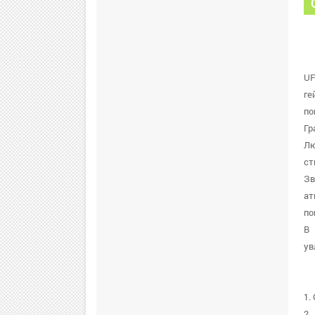
UF
ге
по
Гр
Лю
ст
Зв
ат
по
В 
ув
1.
2.