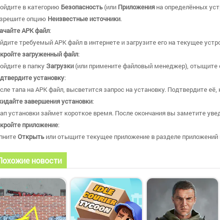
ойдите в категорию
Безопасность
(или
Приложения
на определённых уст
зрешите опцию
Неизвестные источники
.
ачайте APK файл
:
йдите требуемый APK файл в интернете и загрузите его на текущее устр
кройте загруженный файл
:
ойдите в папку
Загрузки
(или примените файловый менеджер), отыщите с
дтвердите установку
:
сле тапа на APK файл, высветится запрос на установку. Подтвердите её,
идайте завершения установки
:
ап установки займет короткое время. После окончания вы заметите увед
кройте приложение
:
пните
Открыть
или отыщите текущее приложение в разделе приложений и
Похожие новости