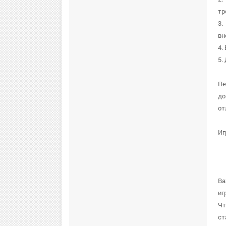
тр
3.
вн
4.
5.
Пе
до
от
Иг
Ва
иг
Чт
ст