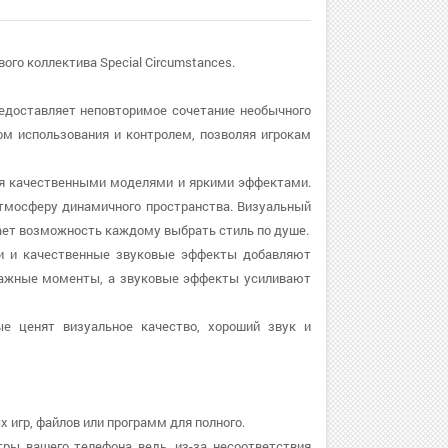
го коллектива Special Circumstances.
доставляет неповторимое сочетание необычного
ом использования и контролем, позволяя игрокам
я качественными моделями и яркими эффектами.
тмосферу динамичного пространства. Визуальный
ает возможность каждому выбрать стиль по душе.
и и качественные звуковые эффекты добавляют
важные моменты, а звуковые эффекты усиливают
е ценят визуальное качество, хороший звук и
 игр, файлов или программ для полного.
тры вашего телефона ведь, из-за несоответствия