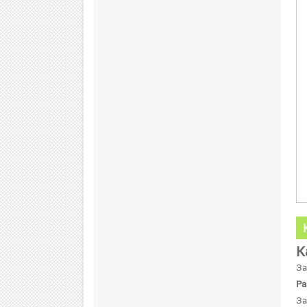
К
За
Ра
За