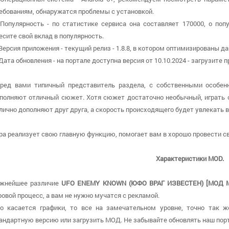
ебованиям, обнаружатся проблемы с установкой.
 Популярность - по статистике сервиса она составляет 170000, о поп
есите свой вклад в популярность.
 Версия приложения - текущий релиз - 1.8.8, в котором оптимизированы д
 Дата обновления - на портале доступна версия от 10.10.2024 - загрузите
ред вами типичный представитель раздела, с собственными особен
полняют отличный сюжет. Хотя сюжет достаточно необычный, играть о
лично дополняют друг друга, а скорость происходящего будет увлекать в
ра реализует свою главную функцию, помогает вам в хорошо провести с
Характеристики MOD.
жнейшее различие
UFO ENEMY KNOWN (ЮФО ВРАГ ИЗВЕСТЕН) [МОД M
ровой процесс, а вам не нужно мучатся с рекламой.
о касается графики, то все на замечательном уровне, точно так ж
андартную версию или загрузить МОД. Не забывайте обновлять наш порт