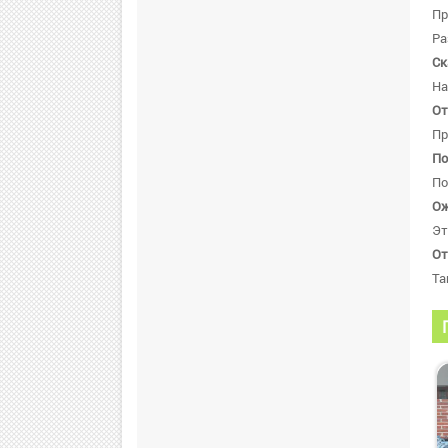
Пр
Ра
Ск
На
От
Пр
По
По
Ож
Эт
От
Та