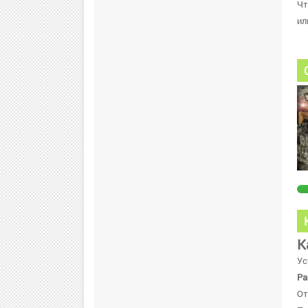
Чт
ил
К
Ус
Ра
От