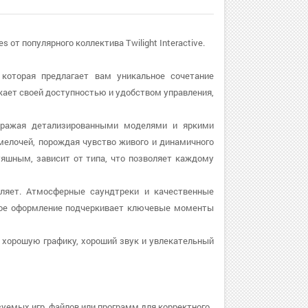
т популярного коллектива Twilight Interactive.
которая предлагает вам уникальное сочетание
жает своей доступностью и удобством управления,
оражая детализированными моделями и яркими
елочей, порождая чувство живого и динамичного
яшным, зависит от типа, что позволяет каждому
ляет. Атмосферные саундтреки и качественные
вое оформление подчеркивает ключевые моменты
 хорошую графику, хороший звук и увлекательный
зуемых игр, файлов или программ для корректного.