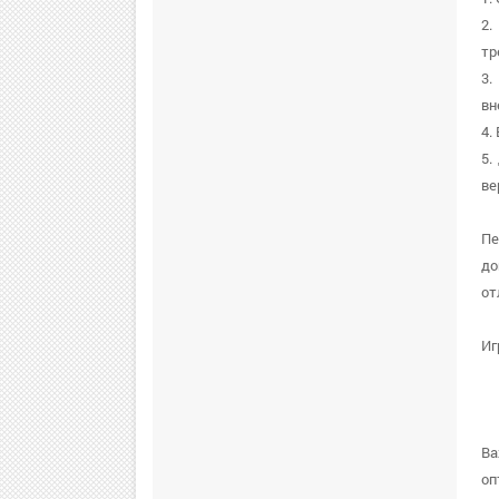
2.
тр
3.
вн
4.
5.
ве
Пе
до
от
Иг
Ва
оп