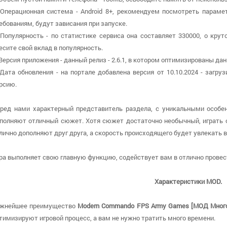
 Операционная система - Android 8+, рекомендуем посмотреть параме
ебованиям, будут зависания при запуске.
 Популярность - по статистике сервиса она составляет 330000, о кру
есите свой вклад в популярность.
 Версия приложения - данный релиз - 2.6.1, в котором оптимизированы да
 Дата обновления - на портале добавлена версия от 10.10.2024 - заг
рсию.
ред нами характерный представитель раздела, с уникальными особе
полняют отличный сюжет. Хотя сюжет достаточно необычный, играть о
лично дополняют друг друга, а скорость происходящего будет увлекать в
ра выполняет свою главную функцию, содействует вам в отлично провес
Характеристики MOD.
жнейшее преимущество
Modern Commando FPS Army Games [МОД Много
тимизируют игровой процесс, а вам не нужно тратить много времени.