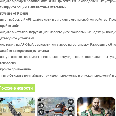
ойдите в раздел
Безопасность
(или
Приложения
на определённых устройс
тивируйте опцию
Неизвестные источники
.
грузите APK файл
:
ите требуемый APK файл в сети и загрузите его на своё устройство. Про
кройте файл
:
ойдите в каталог
Загрузки
(или используйте файловый менеджер), найдит
дтвердите установку
:
сле клика на APK файл, высветится запрос на установку. Разрешите её, 
идайте завершения установки
:
ап установки занимает несколько секунд. После окончания вы уви
тановлено.
кройте приложение
:
пните
Открыть
или найдите текущее приложение в списке приложений и о
Похожие новости