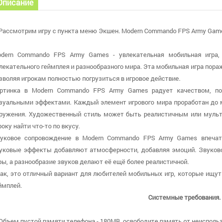
Описание
Рассмотрим игру с пункта меню Экшен. Modern Commando FPS Army Games о
dern Commando FPS Army Games - увлекательная мобильная игра, 
лекательного геймплея и разнообразного мира. Эта мобильная игра пора
зволяя игрокам полностью погрузиться в игровое действие.
ртинка в Modern Commando FPS Army Games радует качеством, п
зуальными эффектами. Каждый элемент игрового мира проработан до м
ружения. Художественный стиль может быть реалистичным или мульт
року найти что-то по вкусу.
уковое сопровождение в Modern Commando FPS Army Games впечат
уковые эффекты добавляют атмосферности, добавляя эмоций. Звуко
ры, а разнообразие звуков делают её ещё более реалистичной.
ак, это отличный вариант для любителей мобильных игр, которые ищут
ймплей.
Системные требования.
 Объем пустой памяти телефона - 180MB, освободите память от неисполь