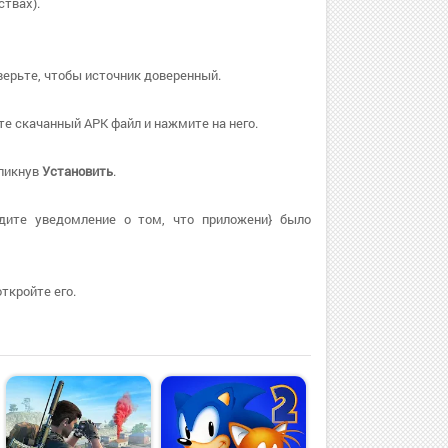
твах).
верьте, чтобы источник доверенный.
е скачанный APK файл и нажмите на него.
кликнув
Установить
.
дите уведомление о том, что приложени} было
ткройте его.