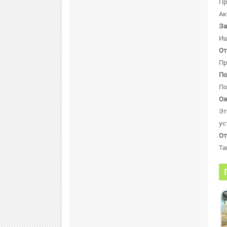
Пр
Ак
За
Ищ
От
Пр
По
По
Ож
Эт
ус
От
Та