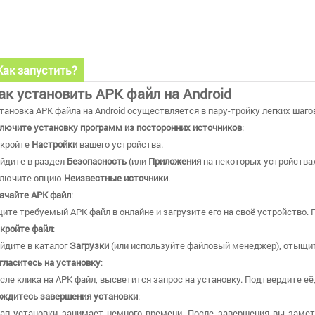
Как запустить?
ак установить APK файл на Android
тановка APK файла на Android осуществляется в пару-тройку легких шаго
лючите установку программ из посторонних источников
:
кройте
Настройки
вашего устройства.
йдите в раздел
Безопасность
(или
Приложения
на некоторых устройствах
лючите опцию
Неизвестные источники
.
ачайте APK файл
:
ите требуемый APK файл в онлайне и загрузите его на своё устройство. 
кройте файл
:
йдите в каталог
Загрузки
(или используйте файловый менеджер), отыщите
гласитесь на установку
:
сле клика на APK файл, высветится запрос на установку. Подтвердите её
ждитесь завершения установки
:
ап установки занимает немного времени. После завершения вы замет