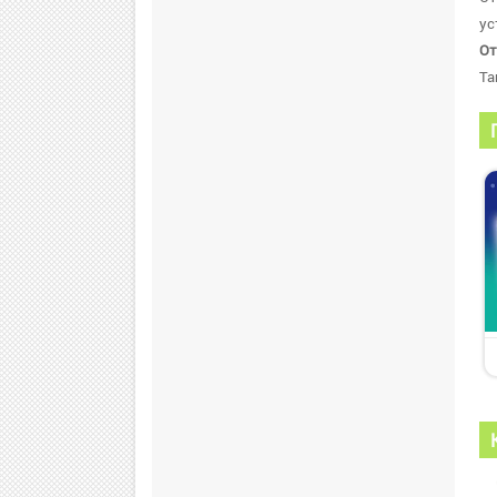
ус
От
Та