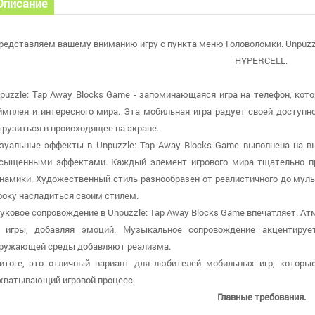
Описание
редставляем вашему вниманию игру с пункта меню Головоломки. Unpuzzl
HYPERCELL.
puzzle: Tap Away Blocks Game - запоминающаяся игра на телефон, кот
ймплея и интересного мира. Эта мобильная игра радует своей доступн
грузиться в происходящее на экране.
зуальные эффекты в Unpuzzle: Tap Away Blocks Game выполнена на 
сыщенными эффектами. Каждый элемент игрового мира тщательно пр
намики. Художественный стиль разнообразен от реалистичного до муль
року насладиться своим стилем.
уковое сопровождение в Unpuzzle: Tap Away Blocks Game впечатляет. А
 игры, добавляя эмоций. Музыкальное сопровождение акцентиру
ружающей среды добавляют реализма.
итоге, это отличный вариант для любителей мобильных игр, которы
хватывающий игровой процесс.
Главные требования.