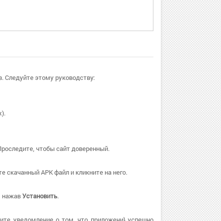
в. Следуйте этому руководству:
).
Проследите, чтобы сайт доверенный.
 скачанный APK файл и кликните на него.
, нажав
Установить
.
ите уведомление о том, что приложени} успешно