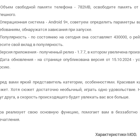
 Объем свободной памяти телефона - 782MB, освободите память от
пешного.
 Операционная система - Android 9+, советуем определить параметры в
ебованиям, обнаружатся зависания при запуске.
 Популярность - по состоянию на сегодня она составляет 430000, о рей
есите свой вклад в популярность.
 Версия приложения - полученный релиз - 1.7.7, в котором увеличена прои
 Дата обновления - на странице опубликована версия от 15.10.2024 - 
рсию.
ред вами яркий представитель категории, особенностями. Красивая 
жет. Хотя сюжет достаточно необычный, играть одно удовольствие. 
уг друга, а скорость происходящего будет увлекать вас все больше.
ра реализует свою основную функцию, помогает вам в беззаботно 
ечатления.
Характеристики MOD.