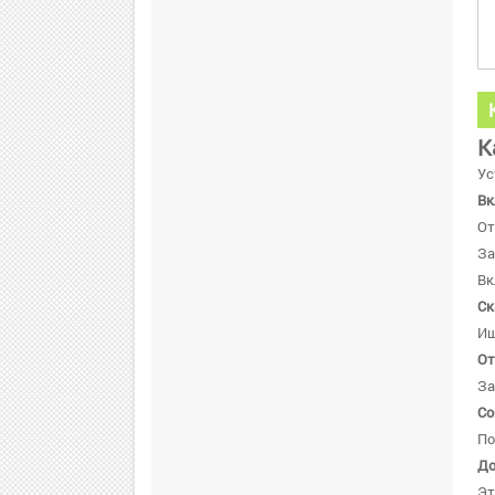
К
Ус
Вк
От
За
Вк
Ск
Ищ
От
За
Со
По
До
Эт