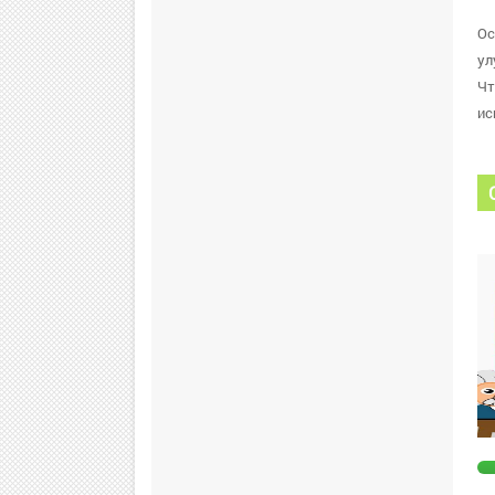
Ос
ул
Чт
ис