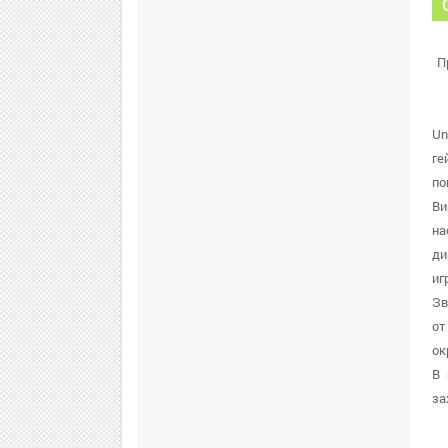
П
Un
ге
по
Ви
на
ди
иг
Зв
от
ок
В 
за