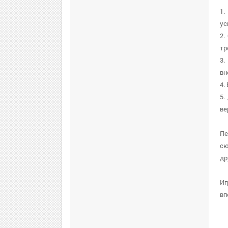
1.
ус
2.
тр
3.
вн
4.
5.
ве
Пе
сю
др
Иг
вп