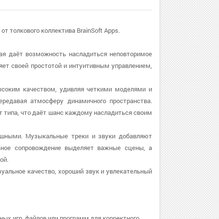
от толкового коллектива BrainSoft Apps.
рая даёт возможность насладиться неповторимое
ляет своей простотой и интуитивным управлением,
высоким качеством, удивляя четкими моделями и
редавая атмосферу динамичного пространства.
 типа, что даёт шанс каждому насладиться своим
душными. Музыкальные треки и звуки добавляют
ьное сопровождение выделяет важные сцены, а
ой.
зуальное качество, хороший звук и увлекательный
ных игр, файлов или программ для корректного.