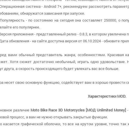
 Операционная система - Android 7+, рекомендуем рассмотреть параметр
ебованиям, обнаружатся зависания при запуске.
 Популярность - по состоянию на сегодня она составляет 250000, о поп
елайте его популярнее.
 Версия приложения - представленный релиз - 0.8.3, в котором увеличена
 Дата обновления - на сайте доступна версия от 06.10.2024 - обновите п
ред вами обычный представитель жанра, особенностями. Красивая к
жет. Хотя сюжет достаточно необычный, играть одно удовольствие. 
уг друга, а скорость происходящего будет увлекать вас все больше.
ра несет свою основную функцию, содействует вам в хорошо провести с
Характеристики MOD.
новное различие
Moto Bike Race 3D Motorcycles [МОД Unlimited Money]
-
ровой процесс, а вам не нужно открывать закрытые функции.
о касается графической оболочки, то все на крутом уровне, точно так 