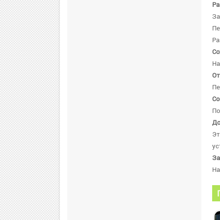
Ра
За
Пе
Ра
Со
На
От
Пе
Со
По
До
Эт
ус
За
Н