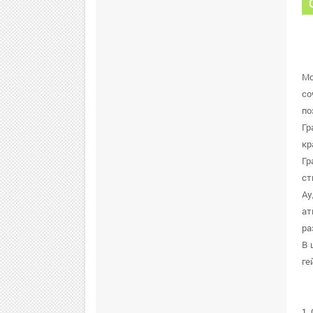
Mo
со
по
Гр
кр
Гр
ст
Ау
ат
ра
В 
ге
1.