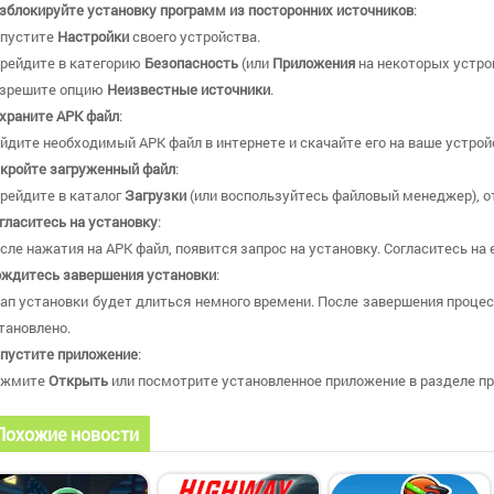
зблокируйте установку программ из посторонних источников
:
пустите
Настройки
своего устройства.
рейдите в категорию
Безопасность
(или
Приложения
на некоторых устро
зрешите опцию
Неизвестные источники
.
храните APK файл
:
йдите необходимый APK файл в интернете и скачайте его на ваше устрой
кройте загруженный файл
:
рейдите в каталог
Загрузки
(или воспользуйтесь файловый менеджер), о
гласитесь на установку
:
сле нажатия на APK файл, появится запрос на установку. Согласитесь на 
ждитесь завершения установки
:
ап установки будет длиться немного времени. После завершения процес
тановлено.
пустите приложение
:
ажмите
Открыть
или посмотрите установленное приложение в разделе пр
Похожие новости