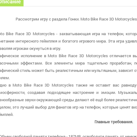
Описание
Рассмотрим игру с раздела Гонки. Moto Bike Race 3D Motorcycles 
to Bike Race 3D Motorcycles - захватывающая игра на телефон, кото
четание интересного геймплея и богатого игрового мира. Эта игра удив
зволяя игрокам окунуться в игру.
афическое исполнение в Moto Bike Race 3D Motorcycles отличается 
асочными эффектами. Все элементы мира тщательно проработан, пе
афический стиль может быть реалистичным или мультяшным, зависит от
илем.
дио в Moto Bike Race 3D Motorcycles также не оставит вас равно
мосферности, создавая подходящее настроение и эмоции. Музыкал
знообразные звуки окружающей среды делают её ещё более реалистичн
целом, это лучший выбор для фанатов игр на телефон, которые ценят ви
ймплей.
Главные требования.
 Объем свободной памяти телефона - 187MB, освободите память от ненуж