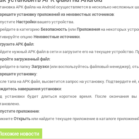
тановка APK файла на Android осуществляется в несколько несложных ша
зрешите установку приложений из неизвестных источников
:
пустите
Настройки
вашего устройства.
рейдите в категорию
Безопасность
(или
Приложения
на некоторых устро
тивируйте опцию
Неизвестные источники
.
грузите APK файл
:
йдите нужный APK файл в сети и загрузите его на текущее устройство. П
кройте загруженный файл
:
рейдите в папку
Загрузки
(или воспользуйтесь файловый менеджер), оты
зрешите установку
:
сле тапа на APK файл, высветится запрос на установку. Подтвердите её,
ждитесь завершения установки
:
д установки будет длиться короткое время. После окончания вы
тановлено.
пустите приложение
:
икните
Открыть
или найдите текущее приложение в каталоге приложений 
Похожие новости