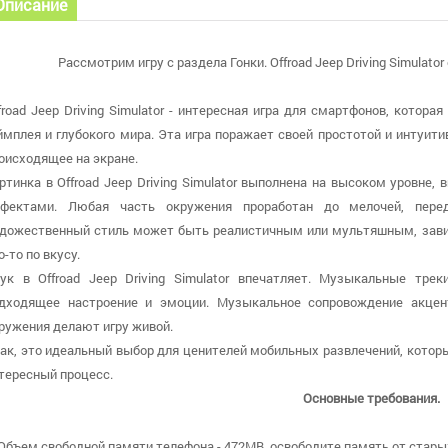
Описание
Рассмотрим игру с раздела Гонки. Offroad Jeep Driving Simulato
froad Jeep Driving Simulator - интересная игра для смартфонов, котор
ймплея и глубокого мира. Эта игра поражает своей простотой и интуит
оисходящее на экране.
ртинка в Offroad Jeep Driving Simulator выполнена на высоком уровн
фектами. Любая часть окружения проработан до мелочей, перед
дожественный стиль может быть реалистичным или мультяшным, зависи
о-то по вкусу.
ук в Offroad Jeep Driving Simulator впечатляет. Музыкальные тре
дходящее настроение и эмоции. Музыкальное сопровождение акце
ружения делают игру живой.
ак, это идеальный выбор для ценителей мобильных развлечений, котор
тересный процесс.
Основные требования.
 Объем свободной памяти телефона - 472MB, освободите память от стары