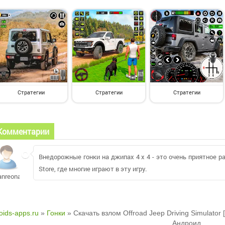
Стратегии
Стратегии
Стратегии
Комментарии
Внедорожные гонки на джипах 4 x 4 - это очень приятное р
Store, где многие играют в эту игру.
anreona
oids-apps.ru
»
Гонки
» Скачать взлом Offroad Jeep Driving Simulator
Андроид