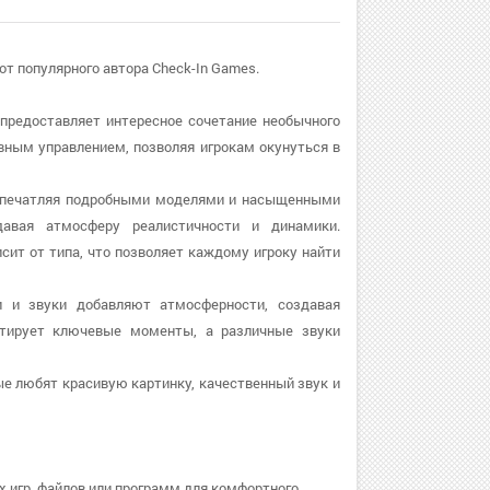
r от популярного автора Check-In Games.
ая предоставляет интересное сочетание необычного
ивным управлением, позволяя игрокам окунуться в
е, впечатляя подробными моделями и насыщенными
авая атмосферу реалистичности и динамики.
т от типа, что позволяет каждому игроку найти
ки и звуки добавляют атмосферности, создавая
нтирует ключевые моменты, а различные звуки
ые любят красивую картинку, качественный звук и
х игр, файлов или программ для комфортного.