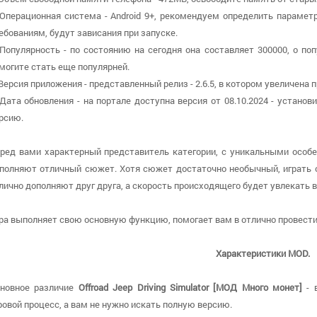
 Операционная система - Android 9+, рекомендуем определить парамет
ебованиям, будут зависания при запуске.
 Популярность - по состоянию на сегодня она составляет 300000, о по
могите стать еще популярней.
 Версия приложения - представленный релиз - 2.6.5, в котором увеличена
 Дата обновления - на портале доступна версия от 08.10.2024 - устан
рсию.
ред вами характерный представитель категории, с уникальными особе
полняют отличный сюжет. Хотя сюжет достаточно необычный, играть о
лично дополняют друг друга, а скорость происходящего будет увлекать в
ра выполняет свою основную функцию, помогает вам в отлично провести
Характеристики MOD.
новное различие
Offroad Jeep Driving Simulator [МОД Много монет]
- 
ровой процесс, а вам не нужно искать полную версию.