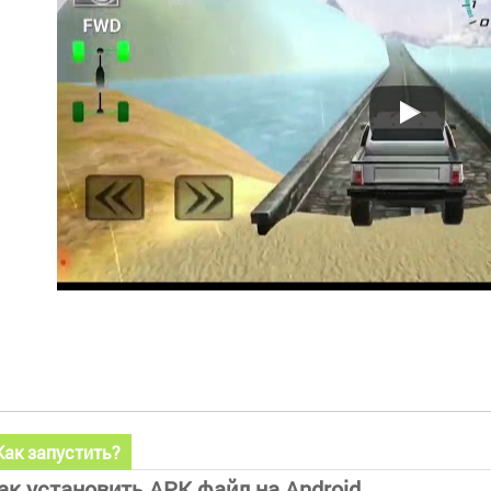
Как запустить?
ак установить APK файл на Android