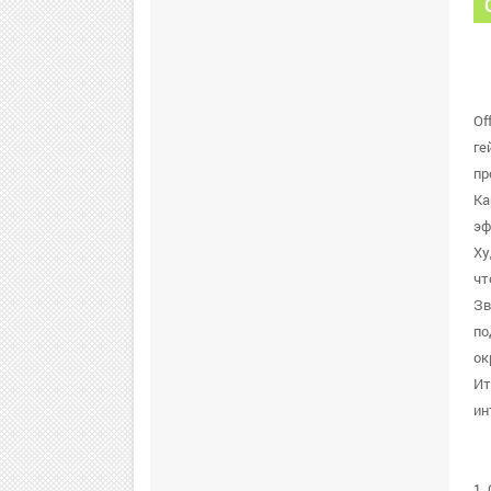
Of
ге
пр
Ка
эф
Ху
чт
Зв
по
ок
Ит
ин
1.