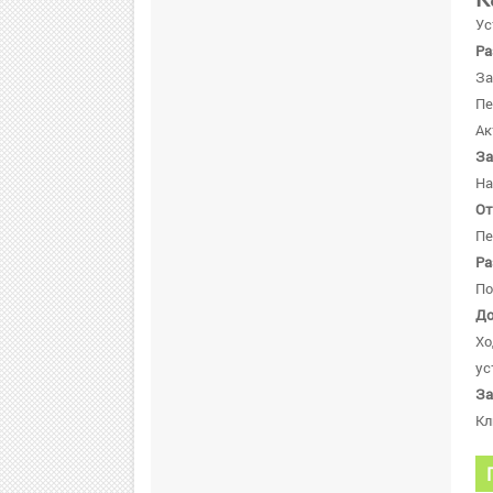
Ус
Ра
За
Пе
Ак
За
На
От
Пе
Ра
По
До
Хо
ус
За
Кл