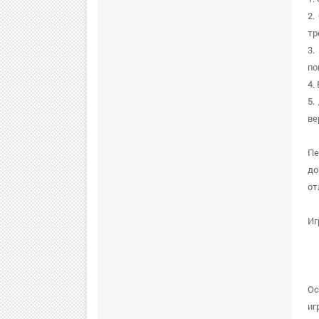
2.
тр
3.
по
4.
5.
ве
Пе
до
от
Иг
Ос
иг