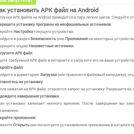
ак установить APK файл на Android
грузка APK файла на Android проводится в пару легких шагов. Следуйте э
зрешите установку программ из неофициальных источников
:
кройте
Настройки
текущего устройства.
ойдите в раздел
Безопасность
(или
Приложения
на некоторых устройства
зрешите опцию
Неизвестные источники
.
грузите APK файл
:
ите требуемый APK файл в интернете и загрузите его на ваше устройств
кройте файл
:
ойдите в директорию
Загрузки
(или примените файловый менеджер), оты
гласитесь на установку
:
сле нажатия на APK файл, откроется запрос на установку. Разрешите её,
дождите завершения установки
:
ап установки занимает немного времени. После завершения вы зам
тановлено.
кройте приложение
:
ажмите
Открыть
или посмотрите установленное приложение в каталоге пр