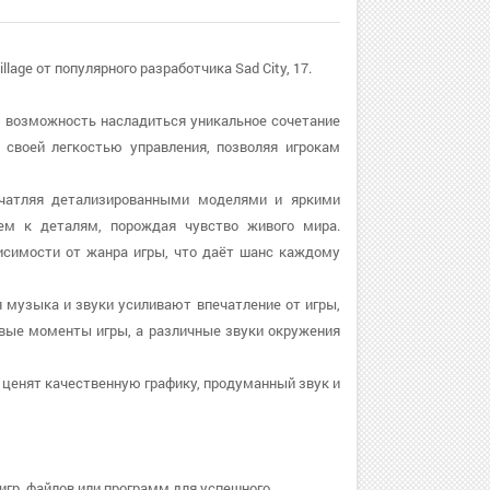
llage от популярного разработчика Sad City, 17.
даёт возможность насладиться уникальное сочетание
 своей легкостью управления, позволяя игрокам
впечатляя детализированными моделями и яркими
ем к деталям, порождая чувство живого мира.
висимости от жанра игры, что даёт шанс каждому
ая музыка и звуки усиливают впечатление от игры,
вые моменты игры, а различные звуки окружения
 ценят качественную графику, продуманный звук и
игр, файлов или программ для успешного.