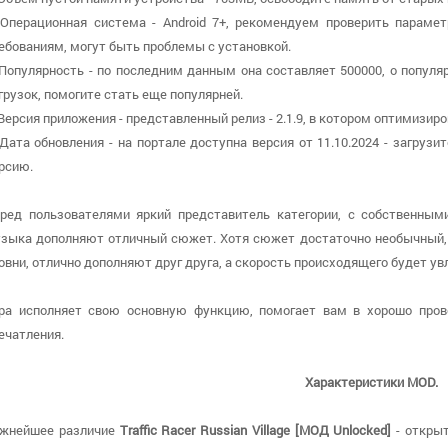
 Операционная система - Android 7+, рекомендуем проверить парамет
ебованиям, могут быть проблемы с установкой.
 Популярность - по последним данным она составляет 500000, о попул
грузок, помогите стать еще популярней.
 Версия приложения - представленный релиз - 2.1.9, в котором оптимизир
 Дата обновления - на портале доступна версия от 11.10.2024 - загруз
рсию.
ред пользователями яркий представитель категории, с собственным
зыка дополняют отличный сюжет. Хотя сюжет достаточно необычный, 
овни, отлично дополняют друг друга, а скорость происходящего будет ув
ра исполняет свою основную функцию, помогает вам в хорошо пров
ечатления.
Характеристики MOD.
жнейшее различие
Traffic Racer Russian Village [МОД Unlocked]
- открыт