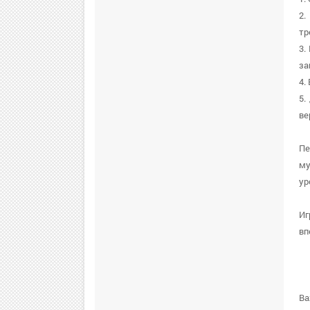
2.
тр
3.
за
4.
5.
ве
Пе
му
ур
Иг
вп
Ва