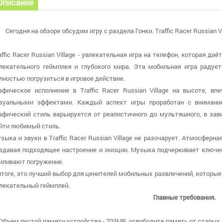
Описание
Сегодня на обзоре обсудим игру с раздела Гонки. Traffic Racer Russian Vi
affic Racer Russian Village - увлекательная игра на телефон, которая 
лекательного геймплея и глубокого мира. Эта мобильная игра радует
лностью погрузиться в игровое действие.
афическое исполнение в Traffic Racer Russian Village на высоте, 
зуальными эффектами. Каждый аспект игры проработан с внимани
афический стиль варьируется от реалистичного до мультяшного, в за
йти любимый стиль.
зыка и звуки в Traffic Racer Russian Village не разочарует. Атмосферн
здавая подходящее настроение и эмоции. Музыка подчеркивает ключе
иливают погружение.
итоге, это лучший выбор для ценителей мобильных развлечений, которые
лекательный геймплей.
Главные требования.
 Объем пустой памяти устройства - 703MB, освободите память от старых 