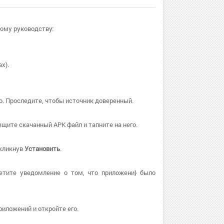
тому руководству:
х).
о. Проследите, чтобы источник доверенный.
щите скачанный APK файл и тапните на него.
 кликнув
Установить
.
етите уведомление о том, что приложени} было
иложений и откройте его.