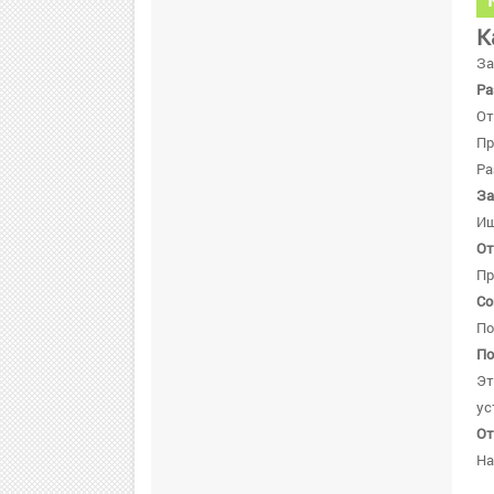
К
За
Ра
От
Пр
Ра
За
Ищ
От
Пр
Со
По
По
Эт
ус
От
Н