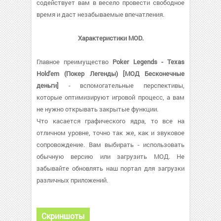
содействует вам в весело провести свободное
время и даст незабываемые впечатления.
Характеристики MOD.
Главное преимущество
Poker Legends - Texas
Hold'em (Покер Легенды) [МОД Бесконечные
деньги]
- вспомогательные перспективы,
которые оптимизируют игровой процесс, а вам
не нужно открывать закрытые функции.
Что касается графического ядра, то все на
отличном уровне, точно так же, как и звуковое
сопровождение. Вам выбирать - использовать
обычную версию или загрузить МОД. Не
забывайте обновлять наш портал для загрузки
различных приложений.
Скриншоты