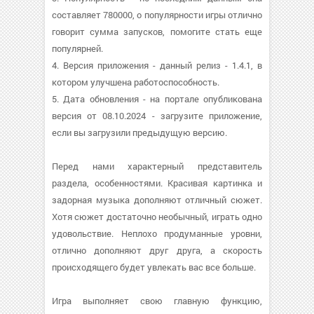
составляет 780000, о популярности игры отлично
говорит сумма запусков, помогите стать еще
популярней.
4. Версия приложения - данный релиз - 1.4.1, в
котором улучшена работоспособность.
5. Дата обновления - на портале опубликована
версия от 08.10.2024 - загрузите приложение,
если вы загрузили предыдущую версию.
Перед нами характерный представитель
раздела, особенностями. Красивая картинка и
задорная музыка дополняют отличный сюжет.
Хотя сюжет достаточно необычный, играть одно
удовольствие. Неплохо продуманные уровни,
отлично дополняют друг друга, а скорость
происходящего будет увлекать вас все больше.
Игра выполняет свою главную функцию,