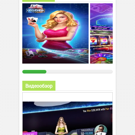
Видеообзор