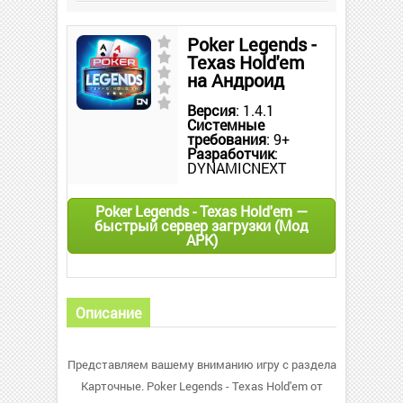
Poker Legends -
Texas Hold'em
на Андроид
Версия
: 1.4.1
Системные
требования
: 9+
Разработчик
:
DYNAMICNEXT
Poker Legends - Texas Hold'em —
быстрый сервер загрузки (Мод
APK)
Описание
Представляем вашему вниманию игру с раздела
Карточные. Poker Legends - Texas Hold'em от