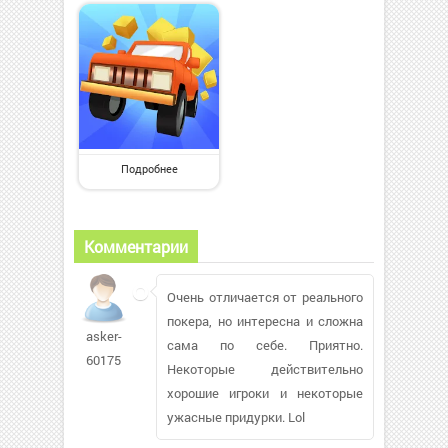
Подробнее
Комментарии
Очень отличается от реального
покера, но интересна и сложна
asker-
сама по себе. Приятно.
60175
Некоторые действительно
хорошие игроки и некоторые
ужасные придурки. Lol