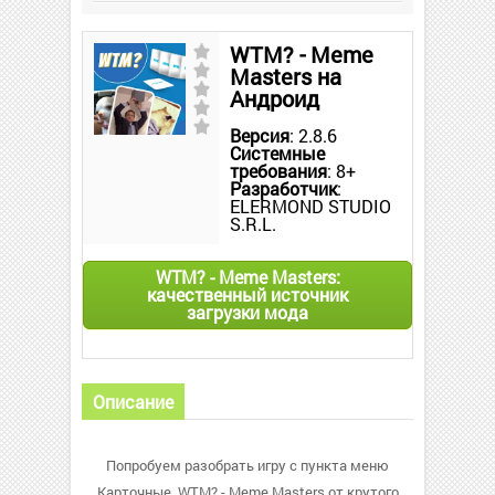
WTM? - Meme
Masters на
Андроид
Версия
: 2.8.6
Системные
требования
: 8+
Разработчик
:
ELERMOND STUDIO
S.R.L.
WTM? - Meme Masters:
качественный источник
загрузки мода
Описание
Попробуем разобрать игру с пункта меню
Карточные. WTM? - Meme Masters от крутого