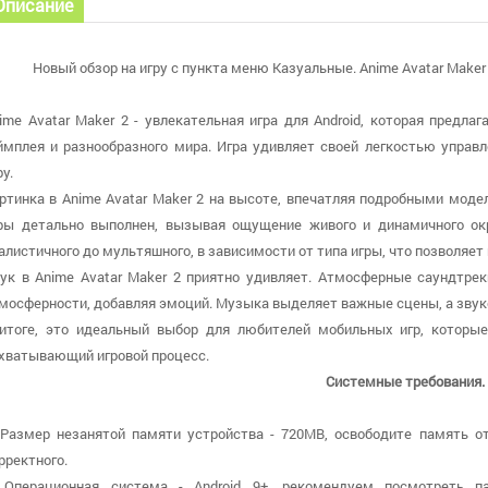
Описание
Новый обзор на игру с пункта меню Казуальные. Anime Avatar Maker
ime Avatar Maker 2 - увлекательная игра для Android, которая предла
ймплея и разнообразного мира. Игра удивляет своей легкостью управл
ру.
ртинка в Anime Avatar Maker 2 на высоте, впечатляя подробными мо
ры детально выполнен, вызывая ощущение живого и динамичного ок
алистичного до мультяшного, в зависимости от типа игры, что позволяе
ук в Anime Avatar Maker 2 приятно удивляет. Атмосферные саундтр
мосферности, добавляя эмоций. Музыка выделяет важные сцены, а зву
итоге, это идеальный выбор для любителей мобильных игр, которые
хватывающий игровой процесс.
Системные требования.
 Размер незанятой памяти устройства - 720MB, освободите память о
рректного.
 Операционная система - Android 9+, рекомендуем посмотреть п