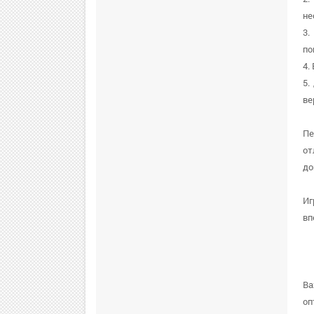
не
3.
по
4.
5.
ве
Пе
от
до
Иг
вп
Ва
оп