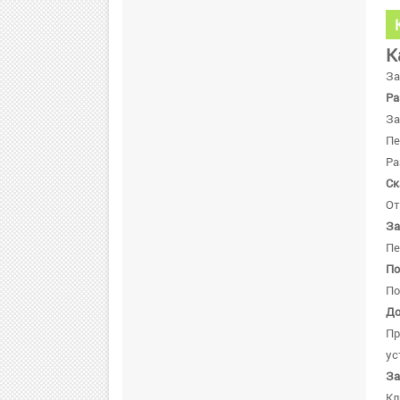
К
За
Ра
За
Пе
Ра
Ск
От
За
Пе
По
По
До
Пр
ус
За
Кл