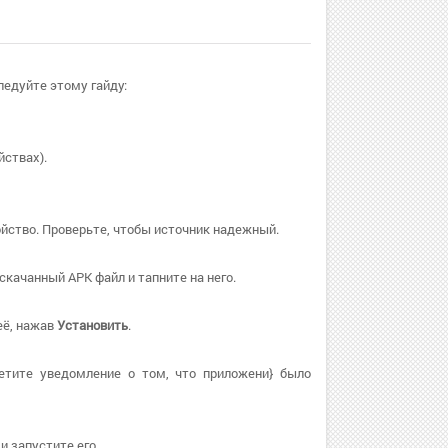
ледуйте этому гайду:
ствах).
ойство. Проверьте, чтобы источник надежный.
качанный APK файл и тапните на него.
её, нажав
Установить
.
етите уведомление о том, что приложени} было
 запустите его.