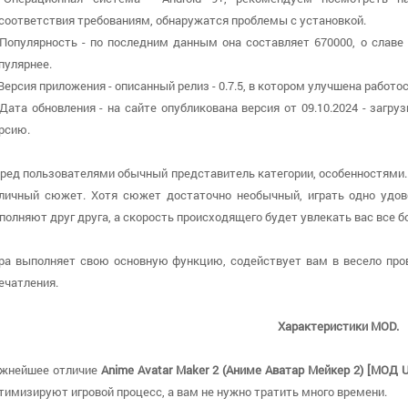
соответствия требованиям, обнаружатся проблемы с установкой.
 Популярность - по последним данным она составляет 670000, о cлаве 
пулярнее.
 Версия приложения - описанный релиз - 0.7.5, в котором улучшена работо
 Дата обновления - на сайте опубликована версия от 09.10.2024 - загр
рсию.
ред пользователями обычный представитель категории, особенностями.
личный сюжет. Хотя сюжет достаточно необычный, играть одно удов
полняют друг друга, а скорость происходящего будет увлекать вас все б
ра выполняет свою основную функцию, содействует вам в весело про
ечатления.
Характеристики MOD.
жнейшее отличие
Anime Avatar Maker 2 (Аниме Аватар Мейкер 2) [МОД U
тимизируют игровой процесс, а вам не нужно тратить много времени.