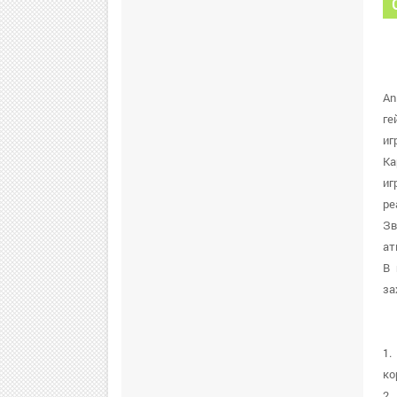
An
ге
иг
Ка
иг
ре
Зв
ат
В 
за
1.
ко
2.