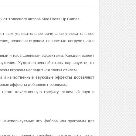
 2 от толкового автора Moe Dress Up Games.
гает вам увлекательное сочетание увлекательного
ения, позволяя игрокам полностью погрузиться в
делями и насыщенными эффектами. Каждый аспект
ружения. Художественный стиль варьируется от
т всем игрокам насладиться своим стилем.
еки и качественные звуковые эффекты добавляют
ковые эффекты добавляют реализма.
 ценят качественную графику, отличный звук и
т неиспользуемых игр, файлов или программ для
араметры вашего телефона потому что, из-за