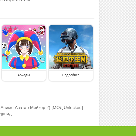
Аркады
Подробнее
(Аниме Аватар Мейкер 2) [МОД Unlocked] -
ндроид