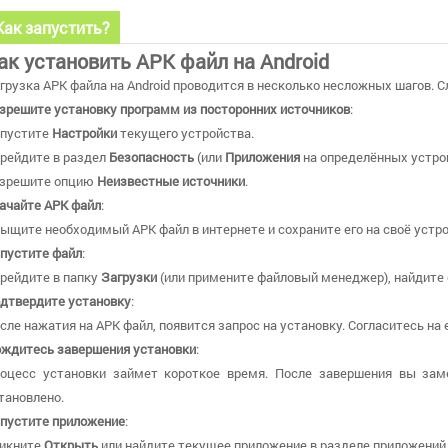
Как запустить?
ак установить APK файл на Android
грузка APK файла на Android проводится в несколько несложных шагов. С
зрешите установку программ из посторонних источников
:
пустите
Настройки
текущего устройства.
рейдите в раздел
Безопасность
(или
Приложения
на определённых устрой
зрешите опцию
Неизвестные источники
.
ачайте APK файл
:
ыщите необходимый APK файл в интернете и сохраните его на своё устр
пустите файл
:
рейдите в папку
Загрузки
(или примените файловый менеджер), найдите с
дтвердите установку
:
сле нажатия на APK файл, появится запрос на установку. Согласитесь на 
ждитесь завершения установки
:
оцесс установки займет короткое время. После завершения вы зам
тановлено.
пустите приложение
:
икните
Открыть
или найдите текущее приложение в разделе приложений и