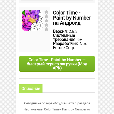
Color Time -
Paint by Number
на Андроид
Версия
: 2.5.3
Системные
требования
: 6+
Разработчик
: Nox
Future Corp.
Color Time - Paint by Number —
быстрый сервер загрузки (Мод
APK)
Описание
Сегодня на обзоре обсудим игру с раздела
Настольные. Color Time - Paint by Number от