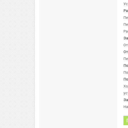
Ус
Ра
Пе
Пе
Ра
За
От
От
Пе
По
По
По
Хо
ус
За
Н