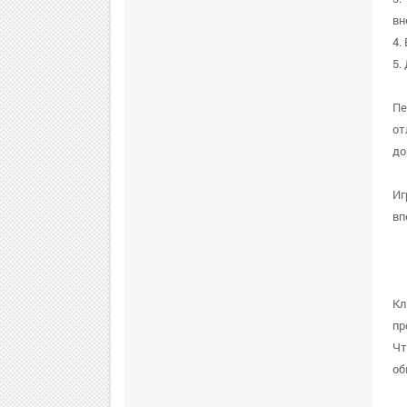
вн
4.
5.
Пе
от
до
Иг
вп
Кл
пр
Чт
об