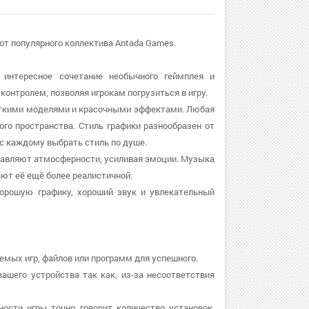
 от популярного коллектива Antada Games.
 интересное сочетание необычного геймплея и
контролем, позволяя игрокам погрузиться в игру.
еткими моделями и красочными эффектами. Любая
го пространства. Стиль графики разнообразен от
нс каждому выбрать стиль по душе.
бавляют атмосферности, усиливая эмоции. Музыка
ют её ещё более реалистичной.
хорошую графику, хороший звук и увлекательный
емых игр, файлов или программ для успешного.
вашего устройства так как, из-за несоответствия
ности игры точно говорит количество установок,