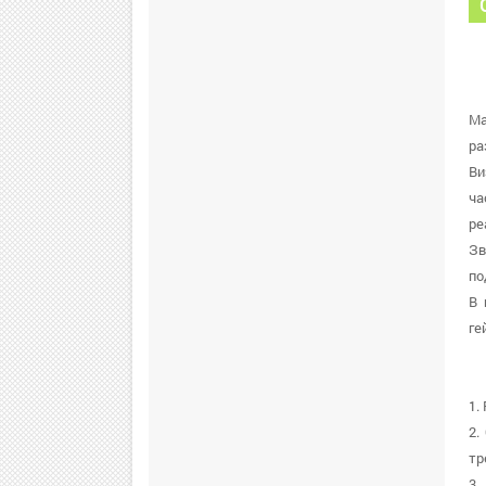
Ma
ра
Ви
ча
ре
Зв
по
В 
ге
1.
2.
тр
3.