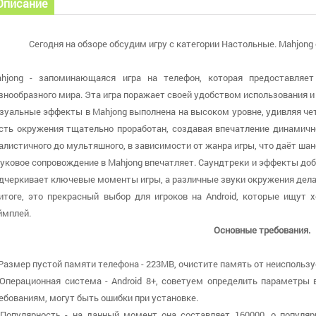
Описание
Сегодня на обзоре обсудим игру с категории Настольные. Mahjong
hjong - запоминающаяся игра на телефон, которая предоставляет
знообразного мира. Эта игра поражает своей удобством использования и 
зуальные эффекты в Mahjong выполнена на высоком уровне, удивляя ч
сть окружения тщательно проработан, создавая впечатление динамично
алистичного до мультяшного, в зависимости от жанра игры, что даёт ша
уковое сопровождение в Mahjong впечатляет. Саундтреки и эффекты до
дчеркивает ключевые моменты игры, а различные звуки окружения дела
итоге, это прекрасный выбор для игроков на Android, которые ищут 
ймплей.
Основные требования.
 Размер пустой памяти телефона - 223MB, очистите память от неиспользу
 Операционная система - Android 8+, советуем определить параметры 
ебованиям, могут быть ошибки при установке.
 Популярность - на данный момент она составляет 160000, о популяр