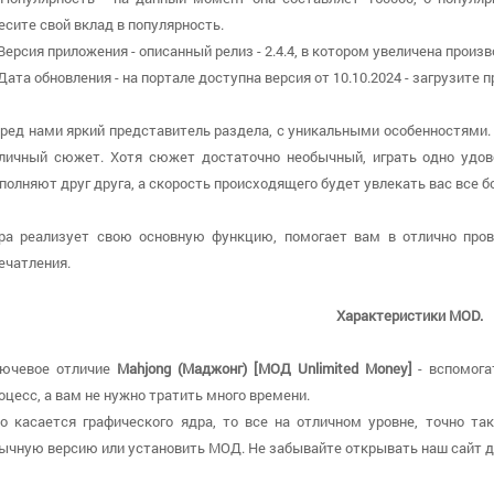
есите свой вклад в популярность.
 Версия приложения - описанный релиз - 2.4.4, в котором увеличена произ
 Дата обновления - на портале доступна версия от 10.10.2024 - загрузите
ред нами яркий представитель раздела, с уникальными особенностями.
личный сюжет. Хотя сюжет достаточно необычный, играть одно удов
полняют друг друга, а скорость происходящего будет увлекать вас все б
ра реализует свою основную функцию, помогает вам в отлично про
ечатления.
Характеристики MOD.
ючевое отличие
Mahjong (Маджонг) [МОД Unlimited Money]
- вспомога
оцесс, а вам не нужно тратить много времени.
о касается графического ядра, то все на отличном уровне, точно та
ычную версию или установить МОД. Не забывайте открывать наш сайт д