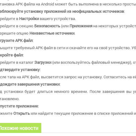
тановка APK файла на Android может быть выполнена в несколько просты
зблокируйте установку приложений из неофициальных источников
:
рейдите в
Настройки
вашего устройства.
рейдите в секцию
Безопасность
(или
Приложения
на некоторых устройст
зрешите опцию
Неизвестные источники
.
грузите APK файл
:
ыщите требуемый APK файл в сети и скачайте его на своё устройство. У
кройте файл
:
рейдите в каталог
Загрузки
(или воспользуйтесь файловый менеджер), о
дтвердите установку
:
сле тапа на APK файл, высветится запрос на установку. Согласитесь на е
дождите завершения установки
:
д установки будет длиться немного времени. После завершения вы у
тановлено.
пустите приложение
:
ажмите
Открыть
или найдите текущее приложение в списке приложений и 
Похожие новости