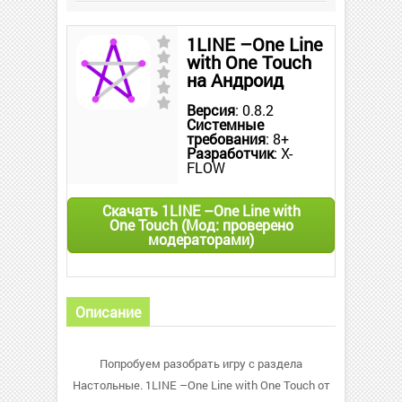
1LINE –One Line
with One Touch
на Андроид
Версия
: 0.8.2
Системные
требования
: 8+
Разработчик
: X-
FLOW
Скачать 1LINE –One Line with
One Touch (Мод: проверено
модераторами)
Описание
Попробуем разобрать игру с раздела
Настольные. 1LINE –One Line with One Touch от