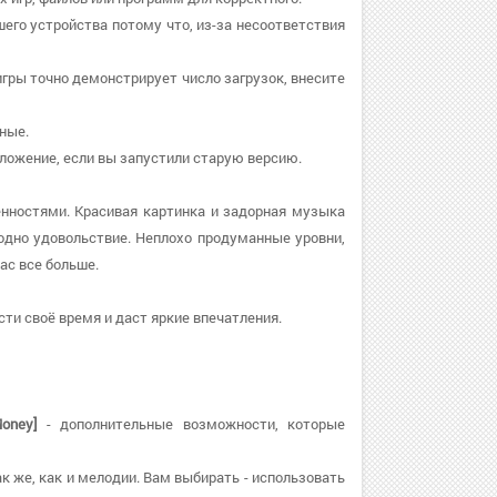
шего устройства потому что, из-за несоответствия
 игры точно демонстрирует число загрузок, внесите
нные.
риложение, если вы запустили старую версию.
нностями. Красивая картинка и задорная музыка
дно удовольствие. Неплохо продуманные уровни,
ас все больше.
ти своё время и даст яркие впечатления.
oney]
- дополнительные возможности, которые
ак же, как и мелодии. Вам выбирать - использовать