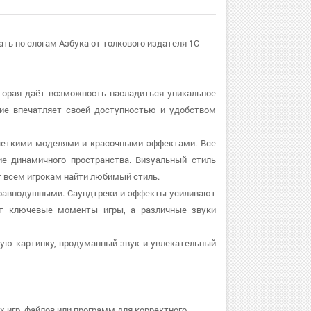
ть по слогам Азбука от толкового издателя 1C-
торая даёт возможность насладиться уникальное
ние впечатляет своей доступностью и удобством
 четкими моделями и красочными эффектами. Все
 динамичного пространства. Визуальный стиль
т всем игрокам найти любимый стиль.
с равнодушными. Саундтреки и эффекты усиливают
ет ключевые моменты игры, а различные звуки
ивую картинку, продуманный звук и увлекательный
 игр, файлов или программ для корректного.