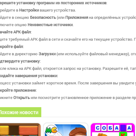
зрешите установку программ из посторонних источников
:
рейдите в
Настройки
вашего устройства.
йдите в секцию
Безопасность
(или
Приложения
на определённых устройс
лючите опцию
Неизвестные источники
.
ачайте APK файл
:
ите требуемый APK файл в сети и скачайте его на текущее устройство. 
кройте файл
:
йдите в директорию
Загрузки
(или используйте файловый менеджер), от
дтвердите установку
:
сле клика на APK файл, откроется запрос на установку. Разрешите её, та
идайте завершения установки
:
оцесс установки займет короткое время. После завершения вы увидите у
кройте приложение
:
икните
Открыть
или посмотрите установленное приложение в разделе пр
Похожие новости