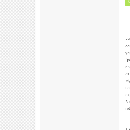
Уч
со
уп
Гр
эл
от
Му
по
ок
В 
ге
1.