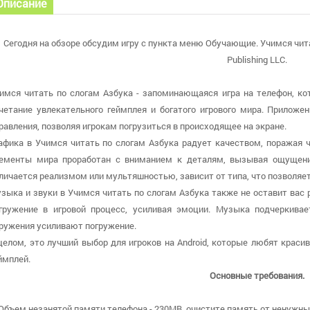
Описание
Сегодня на обзоре обсудим игру с пункта меню Обучающие. Учимся чита
Publishing LLC.
имся читать по слогам Азбука - запоминающаяся игра на телефон, ко
четание увлекательного геймплея и богатого игрового мира. Приложе
равления, позволяя игрокам погрузиться в происходящее на экране.
афика в Учимся читать по слогам Азбука радует качеством, поражая
ементы мира проработан с вниманием к деталям, вызывая ощущение
личается реализмом или мультяшностью, зависит от типа, что позволяе
зыка и звуки в Учимся читать по слогам Азбука также не оставит ва
гружение в игровой процесс, усиливая эмоции. Музыка подчеркива
ружения усиливают погружение.
целом, это лучший выбор для игроков на Android, которые любят крас
ймплей.
Основные требования.
 Объем незанятой памяти телефона - 230MB, очистите память от ненужных