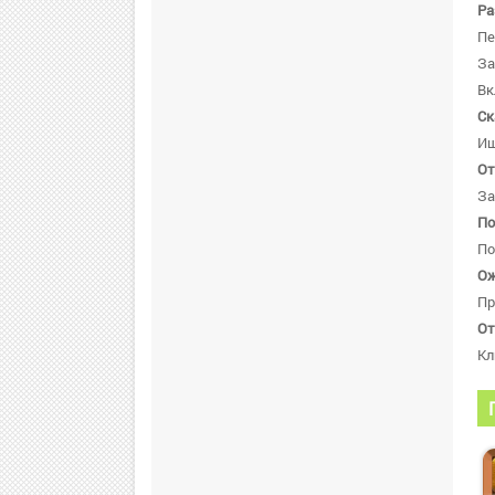
Ра
Пе
За
Вк
Ск
Ищ
От
За
По
По
Ож
Пр
От
Кл