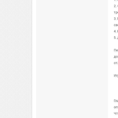
2.
тр
3.
св
4.
5.
Пе
до
от
Иг
Гл
оп
Чт