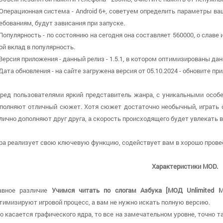
 Операционная система - Android 6+, советуем определить параметры ва
ебованиям, будут зависания при запуске.
 Популярность - по состоянию на сегодня она составляет 560000, о cлаве
ой вклад в популярность.
 Версия приложения - данный релиз - 1.5.1, в котором оптимизированы да
 Дата обновления - на сайте загружена версия от 05.10.2024 - обновите п
ред пользователями яркий представитель жанра, с уникальными особе
полняют отличный сюжет. Хотя сюжет достаточно необычный, играть о
лично дополняют друг друга, а скорость происходящего будет увлекать в
ра реализует свою ключевую функцию, содействует вам в хорошо провес
Характеристики MOD.
авное различие
Учимся читать по слогам Азбука [МОД Unlimited M
тимизируют игровой процесс, а вам не нужно искать полную версию.
о касается графического ядра, то все на замечательном уровне, точно т