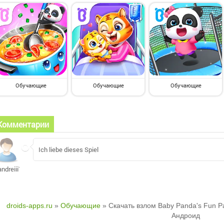
Обучающие
Обучающие
Обучающие
Комментарии
Ich liebe dieses Spiel
andreiii76
droids-apps.ru
»
Обучающие
» Скачать взлом Baby Panda's Fun P
Андроид