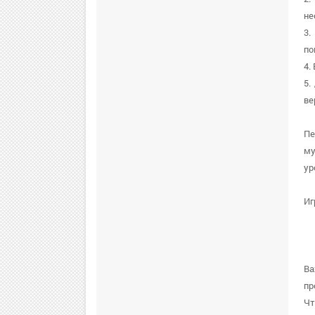
не
3.
по
4.
5.
ве
Пе
му
ур
Иг
Ва
пр
Чт