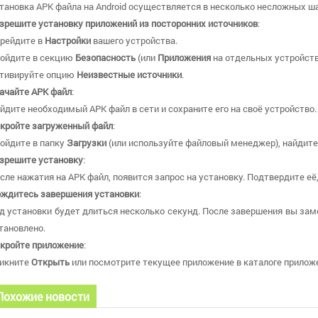
тановка APK файла на Android осуществляется в несколько несложных ша
зрешите установку приложений из посторонних источников
:
рейдите в
Настройки
вашего устройства.
ойдите в секцию
Безопасность
(или
Приложения
на отдельных устройств
тивируйте опцию
Неизвестные источники
.
ачайте APK файл
:
йдите необходимый APK файл в сети и сохраните его на своё устройство.
кройте загруженный файл
:
ойдите в папку
Загрузки
(или используйте файловый менеджер), найдите 
зрешите установку
:
сле нажатия на APK файл, появится запрос на установку. Подтвердите её
ждитесь завершения установки
:
д установки будет длиться несколько секунд. После завершения вы зам
тановлено.
кройте приложение
:
икните
Открыть
или посмотрите текущее приложение в каталоге приложе
Похожие новости