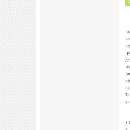
Ba
ин
иг
Гр
де
му
Зв
эф
ок
Та
ув
1.
2.