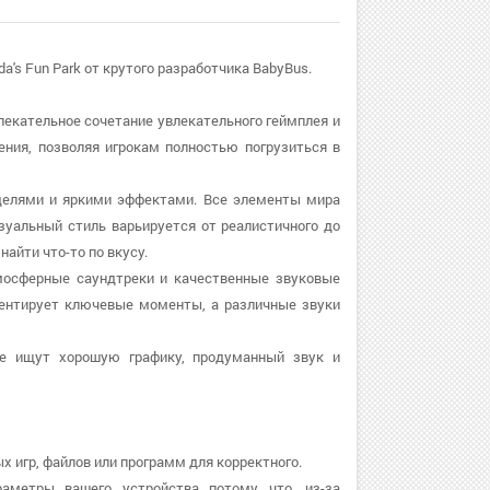
s Fun Park от крутого разработчика BabyBus.
увлекательное сочетание увлекательного геймплея и
ения, позволяя игрокам полностью погрузиться в
оделями и яркими эффектами. Все элементы мира
зуальный стиль варьируется от реалистичного до
айти что-то по вкусу.
тмосферные саундтреки и качественные звуковые
ентирует ключевые моменты, а различные звуки
ые ищут хорошую графику, продуманный звук и
х игр, файлов или программ для корректного.
раметры вашего устройства потому что, из-за