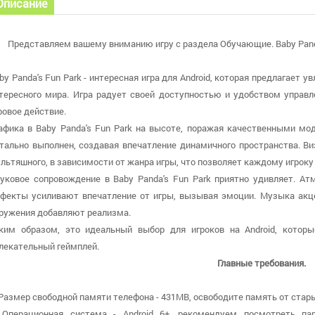
Описание
Представляем вашему вниманию игру с раздела Обучающие. Baby Panda'
by Panda's Fun Park - интересная игра для Android, которая предлагает 
тересного мира. Игра радует своей доступностью и удобством управл
ровое действие.
афика в Baby Panda's Fun Park на высоте, поражая качественными м
тально выполнен, создавая впечатление динамичного пространства. Ви
льтяшного, в зависимости от жанра игры, что позволяет каждому игроку н
уковое сопровождение в Baby Panda's Fun Park приятно удивляет. А
фекты усиливают впечатление от игры, вызывая эмоции. Музыка акц
ружения добавляют реализма.
ким образом, это идеальный выбор для игроков на Android, котор
лекательный геймплей.
Главные требования.
 Размер свободной памяти телефона - 431MB, освободите память от стары
 Операционная система - Android 6+, рекомендуем посмотреть па