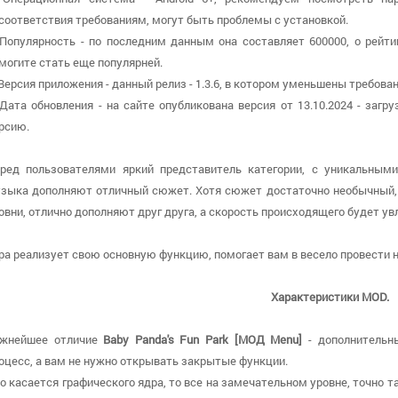
соответствия требованиям, могут быть проблемы с установкой.
 Популярность - по последним данным она составляет 600000, о рейти
могите стать еще популярней.
 Версия приложения - данный релиз - 1.3.6, в котором уменьшены требован
 Дата обновления - на сайте опубликована версия от 13.10.2024 - заг
рсию.
ред пользователями яркий представитель категории, с уникальными
зыка дополняют отличный сюжет. Хотя сюжет достаточно необычный, 
овни, отлично дополняют друг друга, а скорость происходящего будет ув
ра реализует свою основную функцию, помогает вам в весело провести н
Характеристики MOD.
жнейшее отличие
Baby Panda's Fun Park [МОД Menu]
- дополнительн
оцесс, а вам не нужно открывать закрытые функции.
о касается графического ядра, то все на замечательном уровне, точно т