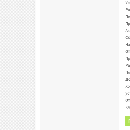
Ус
Ра
Пе
Пр
Ак
Ск
На
От
Пр
Ра
По
До
Хо
ус
От
Кл