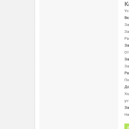
К
Ус
Вк
За
За
Ра
За
От
За
За
Ра
По
До
Хо
ус
За
Н