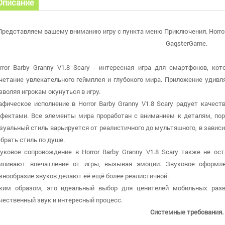
Описание
Представляем вашему вниманию игру с пункта меню Приключения. Horror B
GagsterGame.
rror Barby Granny V1.8 Scary - интересная игра для смартфонов, ко
четание увлекательного геймплея и глубокого мира. Приложение удивл
зволяя игрокам окунуться в игру.
афическое исполнение в Horror Barby Granny V1.8 Scary радует каче
фектами. Все элементы мира проработан с вниманием к деталям, пор
зуальный стиль варьируется от реалистичного до мультяшного, в зависи
брать стиль по душе.
уковое сопровождение в Horror Barby Granny V1.8 Scary также не о
иливают впечатление от игры, вызывая эмоции. Звуковое оформл
знообразие звуков делают её ещё более реалистичной.
ким образом, это идеальный выбор для ценителей мобильных развл
чественный звук и интересный процесс.
Системные требования.