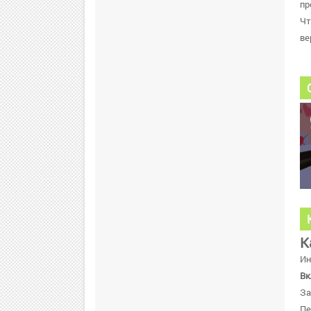
пр
Чт
ве
К
Ин
Вк
За
Пе