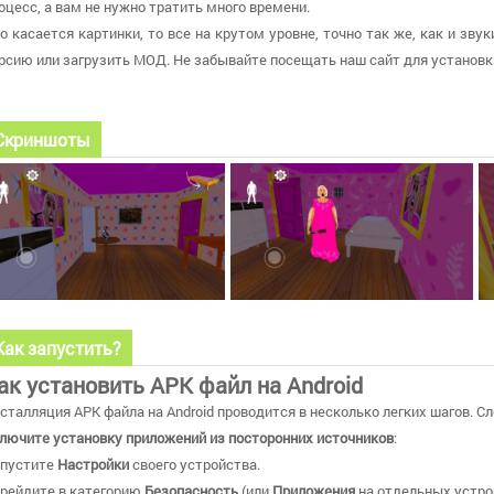
оцесс, а вам не нужно тратить много времени.
о касается картинки, то все на крутом уровне, точно так же, как и зву
рсию или загрузить МОД. Не забывайте посещать наш сайт для установк
Скриншоты
Как запустить?
ак установить APK файл на Android
сталляция APK файла на Android проводится в несколько легких шагов. Сл
лючите установку приложений из посторонних источников
:
пустите
Настройки
своего устройства.
рейдите в категорию
Безопасность
(или
Приложения
на отдельных устро