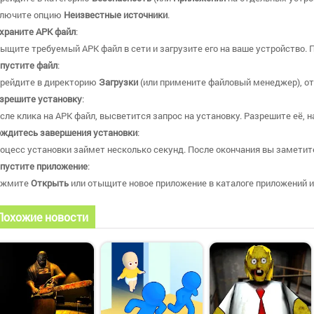
лючите опцию
Неизвестные источники
.
храните APK файл
:
ыщите требуемый APK файл в сети и загрузите его на ваше устройство. 
пустите файл
:
рейдите в директорию
Загрузки
(или примените файловый менеджер), от
зрешите установку
:
сле клика на APK файл, высветится запрос на установку. Разрешите её, 
ждитесь завершения установки
:
оцесс установки займет несколько секунд. После окончания вы заметите
пустите приложение
:
ажмите
Открыть
или отыщите новое приложение в каталоге приложений и 
Похожие новости