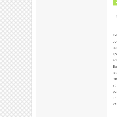
Ho
со
по
Гр
эф
Ви
вы
Зв
ус
ра
Та
ка