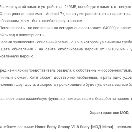
 Размер пустой памяти устройства - 249MB, освободите память от ненужн
 Операционная система - Android 7+, советуем рассмотреть параметры 
ебованиям, могут быть ошибки при установке.
 Популярность - по состоянию на сегодня она составляет 840000, о cлав
ой вклад в популярность.
 Версия приложения - описанный релиз - 2.3.5, в котором уменьшены требо
 Дата обновления - на сайте опубликована версия от 09.10.2024 -
новленную версию.
ред нами яркий представитель раздела, с собственными особенностями
личный сюжет. Хотя сюжет достаточно необычный, играть одно удов
полняют друг друга, а скорость происходящего будет увлекать вас все б
ра несет свою важнейшую функцию, помогает вам в беззаботно провести
Характеристики MOD.
жнейшее различие
Horror Barby Granny V1.8 Scary [МОД Menu]
- вспомог