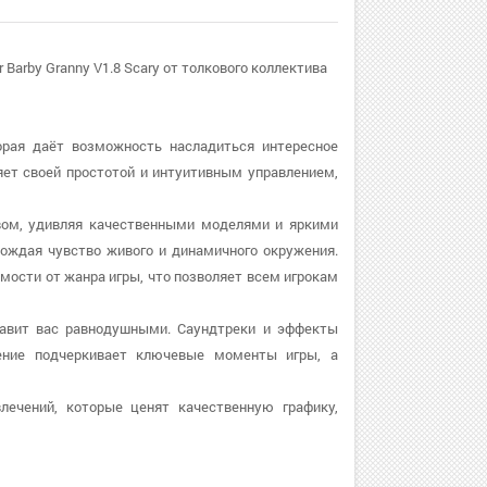
arby Granny V1.8 Scary от толкового коллектива
торая даёт возможность насладиться интересное
яет своей простотой и интуитивным управлением,
ством, удивляя качественными моделями и яркими
ождая чувство живого и динамичного окружения.
мости от жанра игры, что позволяет всем игрокам
ставит вас равнодушными. Саундтреки и эффекты
ение подчеркивает ключевые моменты игры, а
ечений, которые ценят качественную графику,