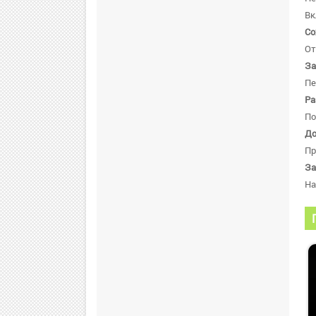
Вк
Со
От
За
Пе
Ра
По
До
Пр
За
Н