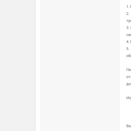
1.
2.
тр
3.
св
4.
5.
об
Пе
от
до
Иг
Ва