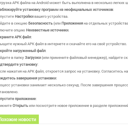
грузка APK файла на Android может быть выполнена в несколько легких ш
зблокируйте установку программ из неофициальных источников
:
пустите
Настройки
вашего устройства.
йдите в секцию
Безопасность
(или
Приложения
на отдельных устройства
лючите опцию
Неизвестные источники
.
храните APK файл
:
ыщите нужный APK файл в интернете и скачайте его на своё устройство.
кройте загруженный файл
:
йдите в папку
Загрузки
(или примените файловый менеджер), найдите ск
дтвердите установку
:
сле нажатия на APK файл, откроется запрос на установку. Согласитесь на
ждитесь завершения установки
:
оцесс установки занимает несколько секунд. После завершения процесс
тановлено.
пустите приложение
:
икните
Открыть
или посмотрите новое приложение в разделе приложений 
Похожие новости