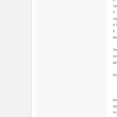
тр
3.
сд
4.
5.
ве
Пе
сю
др
Иг
Ва
пр
Чт