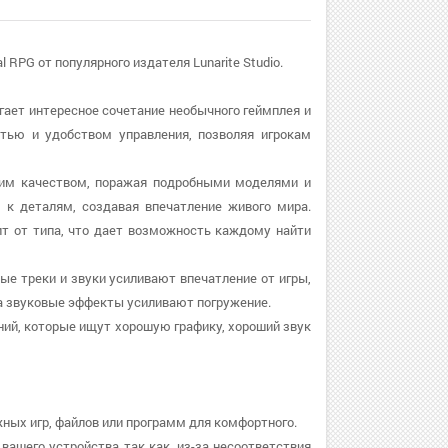
 RPG от популярного издателя Lunarite Studio.
лагает интересное сочетание необычного геймплея и
стью и удобством управления, позволяя игрокам
оким качеством, поражая подробными моделями и
к деталям, создавая впечатление живого мира.
ит от типа, что дает возможность каждому найти
ные треки и звуки усиливают впечатление от игры,
а звуковые эффекты усиливают погружение.
ний, которые ищут хорошую графику, хороший звук
жных игр, файлов или программ для комфортного.
вашего устройства так как, из-за несоответствия