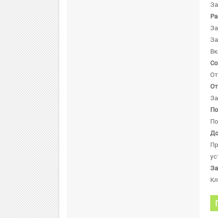
За
Ра
За
За
Вк
Со
От
От
За
По
По
До
Пр
ус
За
Кл