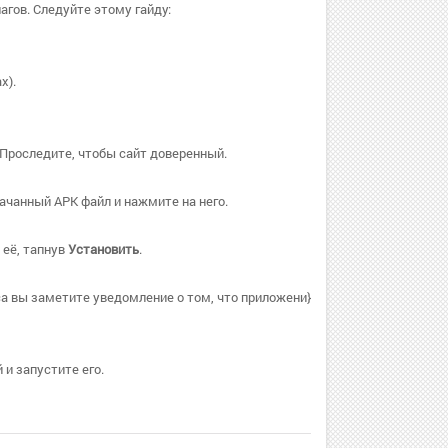
агов. Следуйте этому гайду:
х).
 Проследите, чтобы сайт доверенный.
ачанный APK файл и нажмите на него.
 её, тапнув
Установить
.
а вы заметите уведомление о том, что приложени}
и запустите его.