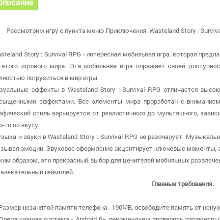
Описание
Рассмотрим игру с пункта меню Приключения. Wasteland Story : Survival
steland Story : Survival RPG - интересная мобильная игра, которая пред
гатого игрового мира. Эта мобильная игра поражает своей доступно
лностью погрузиться в мир игры.
зуальные эффекты в Wasteland Story : Survival RPG отличается выс
сыщенными эффектами. Все элементы мира проработан с вниманием 
афический стиль варьируется от реалистичного до мультяшного, завис
о-то по вкусу.
зыка и звуки в Wasteland Story : Survival RPG не разочарует. Музыкаль
зывая эмоции. Звуковое оформление акцентирует ключевые моменты, 
ким образом, это прекрасный выбор для ценителей мобильных развлече
увлекательный геймплей.
Главные требования.
 Размер незанятой памяти телефона - 190MB, освободите память от нену
 Операционная система - Android 6+, рекомендуем проверить параметры 