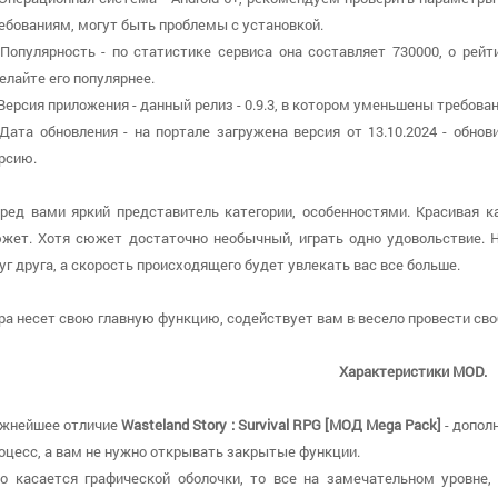
ебованиям, могут быть проблемы с установкой.
 Популярность - по статистике сервиса она составляет 730000, о рейт
елайте его популярнее.
 Версия приложения - данный релиз - 0.9.3, в котором уменьшены требован
 Дата обновления - на портале загружена версия от 13.10.2024 - обн
рсию.
ред вами яркий представитель категории, особенностями. Красивая 
жет. Хотя сюжет достаточно необычный, играть одно удовольствие. 
уг друга, а скорость происходящего будет увлекать вас все больше.
ра несет свою главную функцию, содействует вам в весело провести св
Характеристики MOD.
жнейшее отличие
Wasteland Story : Survival RPG [МОД Mega Pack]
- допол
оцесс, а вам не нужно открывать закрытые функции.
о касается графической оболочки, то все на замечательном уровне, 