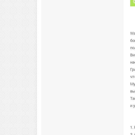
Wa
бо
по
Ви
на
Гр
чт
Му
вы
Та
и 
1.
2.