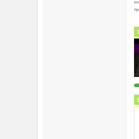
ис
пр