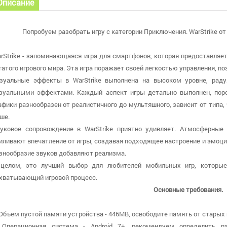
Описание
Попробуем разобрать игру с категории Приключения. WarStrike от
rStrike - запоминающаяся игра для смартфонов, которая предоставляе
гатого игрового мира. Эта игра поражает своей легкостью управления, п
зуальные эффекты в WarStrike выполнена на высоком уровне, рад
зуальными эффектами. Каждый аспект игры детально выполнен, поро
афики разнообразен от реалистичного до мультяшного, зависит от типа
ше.
уковое сопровождение в WarStrike приятно удивляет. Атмосферные
иливают впечатление от игры, создавая подходящее настроение и эмоц
знообразие звуков добавляют реализма.
целом, это лучший выбор для любителей мобильных игр, которые
хватывающий игровой процесс.
Основные требования.
 Объем пустой памяти устройства - 446MB, освободите память от старых 
 Операционная система - Android 7+, рекомендуем определить п