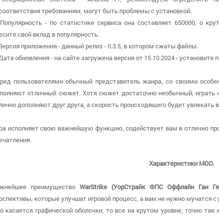
соответствия требованиям, могут быть проблемы с установкой.
 Популярность - по статистике сервиса она составляет 650000, о кру
есите свой вклад в популярность.
 Версия приложения - данный релиз - 0.3.5, в котором сжаты файлы.
 Дата обновления - на сайте загружена версия от 15.10.2024 - установите
ред пользователями обычный представитель жанра, со своими особе
полняют отличный сюжет. Хотя сюжет достаточно необычный, играть о
лично дополняют друг друга, а скорость происходящего будет увлекать в
ра исполняет свою важнейшую функцию, содействует вам в отлично пр
ечатления.
Характеристики MOD.
ажнейшее преимущество
WarStrike (УорСтрайк ФПС Оффлайн Ган Ге
рспективы, которые улучшат игровой процесс, а вам не нужно мучатся с
о касается графической оболочки, то все на крутом уровне, точно так 