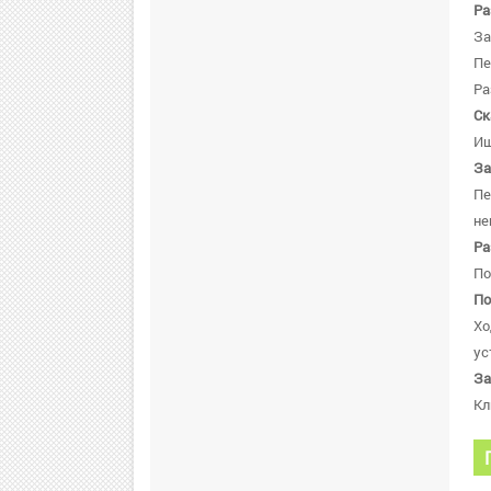
Ра
За
Пе
Ра
Ск
Ищ
За
Пе
не
Ра
По
По
Хо
ус
За
Кл