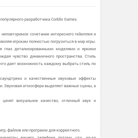
 популярного разработчика Corblix Games.
т неповторимое сочетание интересного геймплея и
озволяя игрокам полностью погрузиться в мир игры.
уя глаз детализированными моделями и яркими
ждая чувство динамичного пространства. Стиль
, что дает возможность каждому выбрать стиль по
 саундтреки и качественные звуковые эффекты
ии. Звуковая атмосфера выделяет важные сцены, а
 ценят визуальное качество, отличный звук и
игр, файлов или программ для корректного.
араметры вашего телефона потому что, из-за