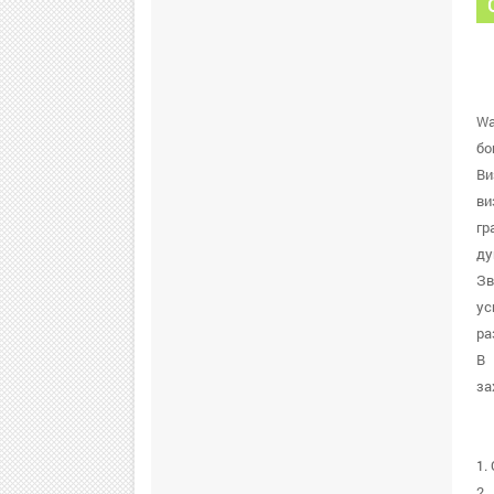
Wa
бо
Ви
ви
гр
ду
Зв
ус
ра
В 
за
1.
2.