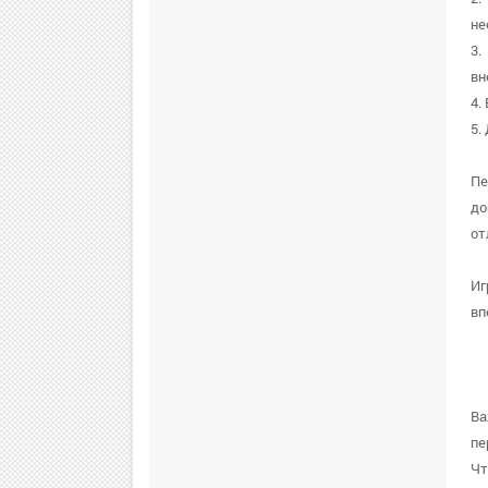
не
3.
вн
4.
5.
Пе
до
от
Иг
вп
В
пе
Чт