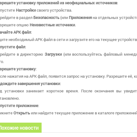
зрешите установку приложений из неофициальных источников
:
пустите
Настройки
своего устройства.
рейдите в раздел
Безопасность
(или
Приложения
на отдельных устройств
зрешите опцию
Неизвестные источники
.
ачайте APK файл
:
ите необходимый APK файл в сети и загрузите его на текущее устройств
пустите файл
:
рейдите в директорию
Загрузки
(или воспользуйтесь файловый менед
го.
зрешите установку
:
сле нажатия на APK файл, появится запрос на установку. Разрешите её, 
дождите завершения установки
:
д установки занимает короткое время. После окончания вы увидит
тановлено.
пустите приложение
:
икните
Открыть
или найдите текущее приложение в каталоге приложений 
Похожие новости