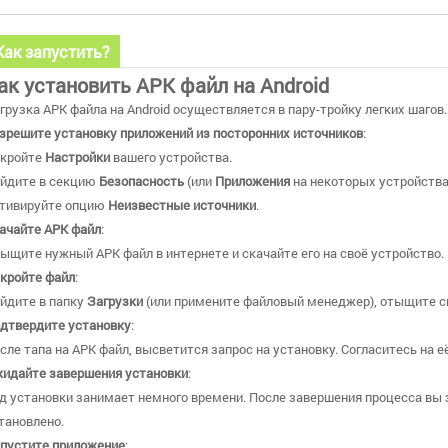
Как запустить?
ак установить APK файл на Android
грузка APK файла на Android осуществляется в пару-тройку легких шагов.
зрешите установку приложений из посторонних источников
:
кройте
Настройки
вашего устройства.
йдите в секцию
Безопасность
(или
Приложения
на некоторых устройства
тивируйте опцию
Неизвестные источники
.
ачайте APK файл
:
ыщите нужный APK файл в интернете и скачайте его на своё устройство.
кройте файл
:
йдите в папку
Загрузки
(или примените файловый менеджер), отыщите ск
дтвердите установку
:
сле тапа на APK файл, высветится запрос на установку. Согласитесь на е
идайте завершения установки
:
д установки занимает немного времени. После завершения процесса вы 
тановлено.
пустите приложение
: