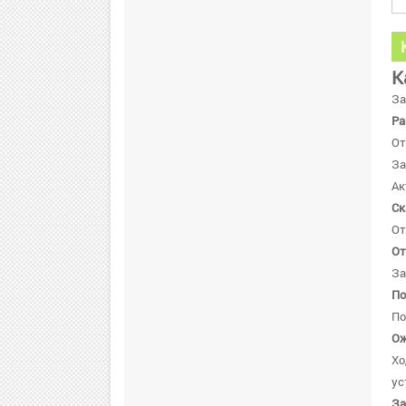
К
За
Ра
От
За
Ак
Ск
От
От
За
По
По
Ож
Хо
ус
За