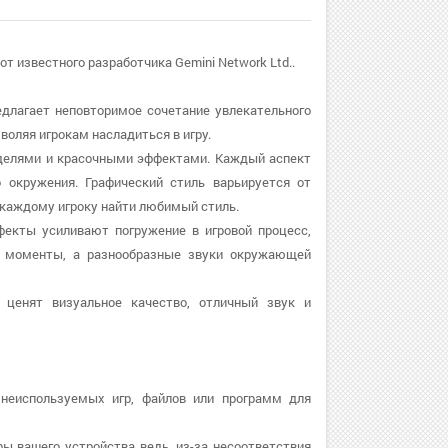
 от известного разработчика Gemini Network Ltd..
 предлагает неповторимое сочетание увлекательного
воляя игрокам насладиться в игру.
 моделями и красочными эффектами. Каждый аспект
 окружения. Графический стиль варьируется от
т каждому игроку найти любимый стиль.
эффекты усиливают погружение в игровой процесс,
е моменты, а разнообразные звуки окружающей
 ценят визуальное качество, отличный звук и
 неиспользуемых игр, файлов или программ для
ры вашего устройства ведь, из-за несоответствия