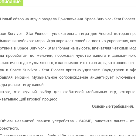
Описание
Новый обзор на игру с раздела Приключения. Space Survivor - Star Pioneer
ace Survivor - Star Pioneer - увлекательная игра для Android, которая
ймплея и глубокого мира. Игра поражает своей легкостью управления, поз
ртинка в Space Survivor - Star Pioneer на высоте, впечатляя четкими
ры проработан до мелочей, порождая чувство живого и динамичного
алистичного до мультяшного, в зависимости от типа игры, что позволяе
ук в Space Survivor - Star Pioneer приятно удивляет. Саундтреки и 
бавляя эмоций. Музыкальное сопровождение акцентирует ключевы
еды делают игру живой.
итоге, это лучший выбор для любителей мобильных игр, которые
хватывающий игровой процесс.
Основные требования.
 Объем незанятой памяти устройства - 649MB, очистите память от
рректного.
 Операционная система - Android 9+, рекомендуем посмотреть парамет