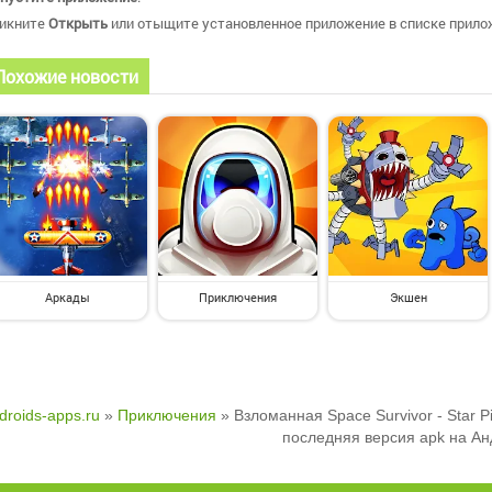
икните
Открыть
или отыщите установленное приложение в списке прилож
Похожие новости
Аркады
Приключения
Экшен
droids-apps.ru
»
Приключения
» Взломанная Space Survivor - Star 
последняя версия apk на А