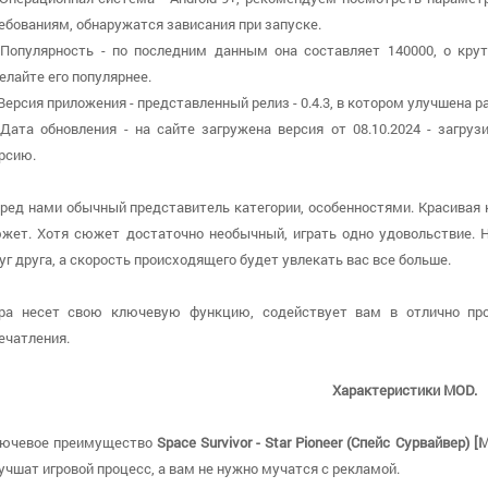
ебованиям, обнаружатся зависания при запуске.
 Популярность - по последним данным она составляет 140000, о крут
елайте его популярнее.
 Версия приложения - представленный релиз - 0.4.3, в котором улучшена 
 Дата обновления - на сайте загружена версия от 08.10.2024 - загр
рсию.
ред нами обычный представитель категории, особенностями. Красивая
жет. Хотя сюжет достаточно необычный, играть одно удовольствие. 
уг друга, а скорость происходящего будет увлекать вас все больше.
ра несет свою ключевую функцию, содействует вам в отлично пр
ечатления.
Характеристики MOD.
ючевое преимущество
Space Survivor - Star Pioneer (Спейс Сурвайвер) 
учшат игровой процесс, а вам не нужно мучатся с рекламой.