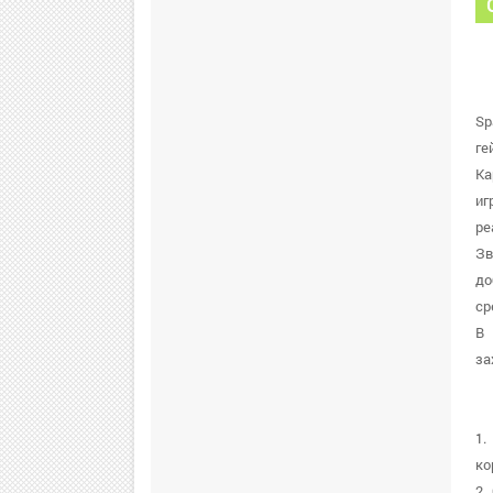
Sp
ге
Ка
иг
ре
Зв
до
ср
В 
за
1.
ко
2.