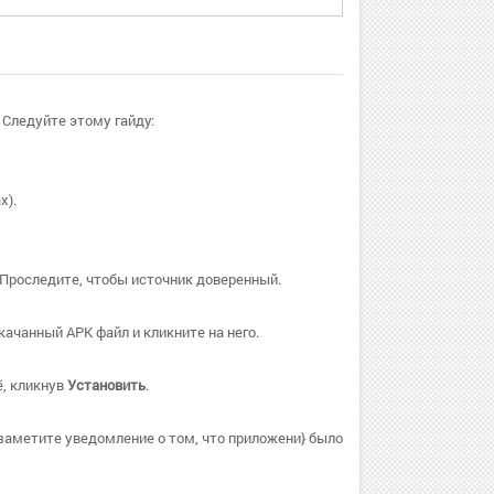
 Следуйте этому гайду:
х).
 Проследите, чтобы источник доверенный.
ачанный APK файл и кликните на него.
ё, кликнув
Установить
.
заметите уведомление о том, что приложени} было