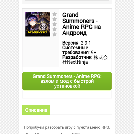
Grand
Summoners -
Anime RPG на
Андроид
Версия
: 2.9.1
Системные
требования
: 9+
Разработчик
: 株式会
社NextNinja
Grand Summoners - Anime RPG:
взлом и мод с быстрой
установкой
Описание
Попробуем разобрать игру с пункта меню RPG.