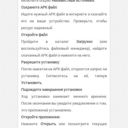
Включите опцию
Неизвестные источники
.
Сохраните APK файл
:
Ищите нужный APK файл в интернете и скачайте
его на ваше устройство. Проверьте, чтобы
ресурс надежный.
Откройте файл
:
Пройдите в каталог
Загрузки
(или
воспользуйтесь файловый менеджер), найдите
скачанный APK файл и нажмите на него.
Разрешите установку
:
После нажатия на APK файл, откроется запрос на
установку. Согласитесь на её, тапнув
Установить
.
Подождите завершения установки
:
Ход установки занимает немного времени.
После окончания вы увидите уведомление о том,
что приложени} установлено.
Откройте приложение
:
Нажмите
Открыть
или посмотрите текущее