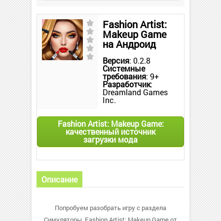
Fashion Artist:
Makeup Game
на Андроид
Версия
: 0.2.8
Системные
требования
: 9+
Разработчик
:
Dreamland Games
Inc.
Fashion Artist: Makeup Game:
качественный источник
загрузки мода
Описание
Попробуем разобрать игру с раздела
Симуляторы. Fashion Artist: Makeup Game от