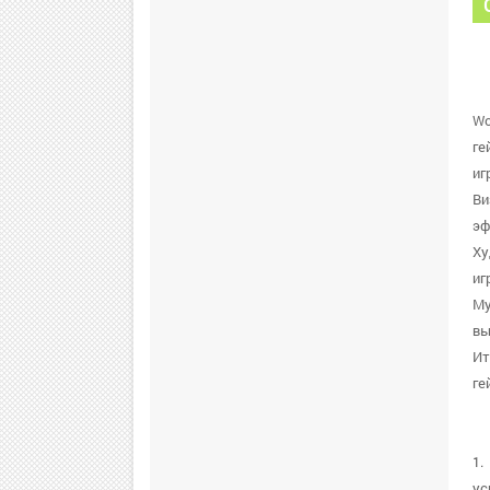
Wo
ге
иг
Ви
эф
Ху
иг
Му
вы
Ит
ге
1.
ус