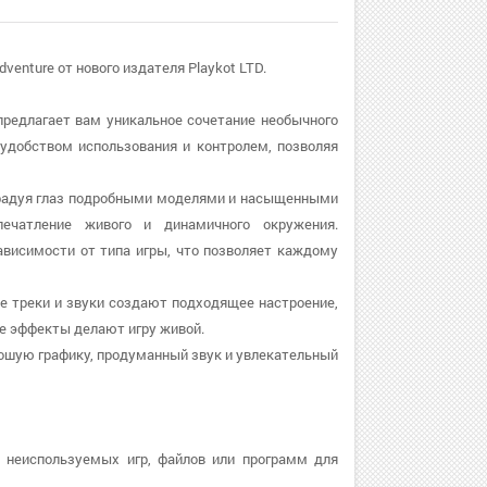
dventure от нового издателя Playkot LTD.
я предлагает вам уникальное сочетание необычного
 удобством использования и контролем, позволяя
, радуя глаз подробными моделями и насыщенными
ечатление живого и динамичного окружения.
висимости от типа игры, что позволяет каждому
ые треки и звуки создают подходящее настроение,
е эффекты делают игру живой.
рошую графику, продуманный звук и увлекательный
т неиспользуемых игр, файлов или программ для