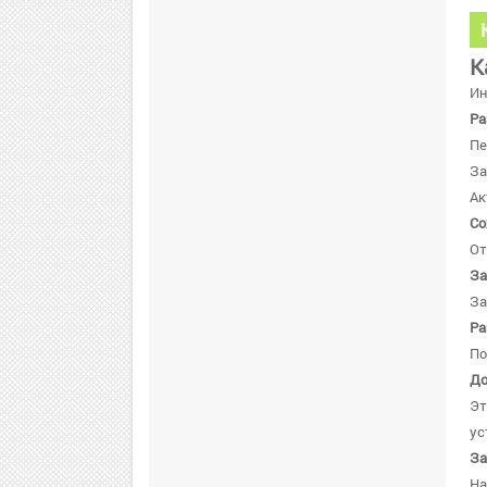
К
Ин
Ра
Пе
За
Ак
Со
От
За
За
Ра
По
До
Эт
ус
За
Н