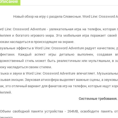
Описание
Новый обзор на игру с раздела Словесные. Word Line: Crossword A
rd Line: Crossword Adventure - увлекательная игра на телефон, котора
ймплея и богатого игрового мира. Эта мобильная игра поражает своей
рокам насладиться в происходящее на экране.
зуальные эффекты в Word Line: Crossword Adventure радует качеством
фектами. Каждый аспект игры детально выполнен, создавая вп
дожественный стиль может быть реалистичным или мультяшным, в за
року насладиться своим стилем.
зыка и звуки в Word Line: Crossword Adventure впечатляет. Музыкальн
зывая эмоции. Звуковая атмосфера выделяет важные сцены, а звуковы
ак, это отличный вариант для фанатов игр на телефон, которые ищут хо
ймплей.
Системные требования.
 Объем свободной памяти устройства - 264MB, освободите память о
пешного.