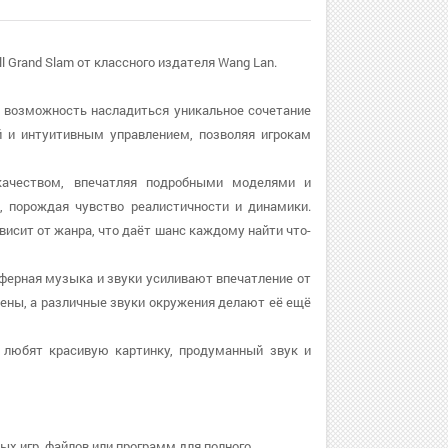
 Grand Slam от классного издателя Wang Lan.
ёт возможность насладиться уникальное сочетание
й и интуитивным управлением, позволяя игрокам
качеством, впечатляя подробными моделями и
 порождая чувство реалистичности и динамики.
исит от жанра, что даёт шанс каждому найти что-
сферная музыка и звуки усиливают впечатление от
ены, а различные звуки окружения делают её ещё
е любят красивую картинку, продуманный звук и
ых игр, файлов или программ для полного.