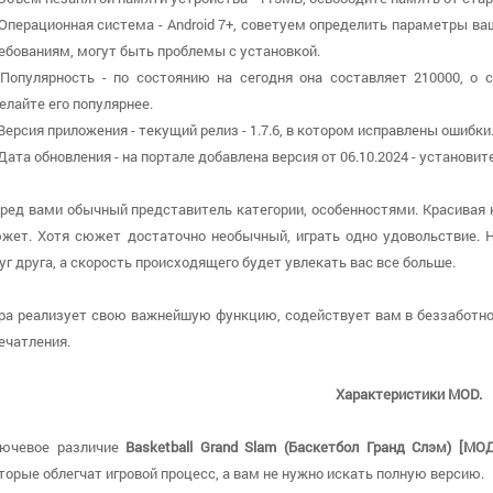
 Операционная система - Android 7+, советуем определить параметры ва
ебованиям, могут быть проблемы с установкой.
 Популярность - по состоянию на сегодня она составляет 210000, о 
елайте его популярнее.
 Версия приложения - текущий релиз - 1.7.6, в котором исправлены ошибки
 Дата обновления - на портале добавлена версия от 06.10.2024 - установи
ред вами обычный представитель категории, особенностями. Красивая
жет. Хотя сюжет достаточно необычный, играть одно удовольствие. 
уг друга, а скорость происходящего будет увлекать вас все больше.
ра реализует свою важнейшую функцию, содействует вам в беззаботно
ечатления.
Характеристики MOD.
ючевое различие
Basketball Grand Slam (Баскетбол Гранд Слэм) [МО
торые облегчат игровой процесс, а вам не нужно искать полную версию.