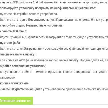
тановка APK файла на Android может быть выполнена в пару-тройку несл
зблокируйте установку программ из неофициальных источников
:
пустите
Настройки
вашего устройства.
йдите в категорию
Безопасность
(или
Приложения
на определённых устр
тивируйте опцию
Неизвестные источники
.
храните APK файл
:
йдите нужный APK файл в сети и загрузите его на текущее устройство. У
пустите файл
:
йдите в каталог
Загрузки
(или воспользуйтесь файловый менеджер), отыщ
гласитесь на установку
:
сле клика на APK файл, появится запрос на установку. Подтвердите её, т
идайте завершения установки
:
ап установки займет немного времени. После завершения вы увиди
тановлено.
кройте приложение
:
икните
Открыть
или найдите установленное приложение в списке приложе
Похожие новости