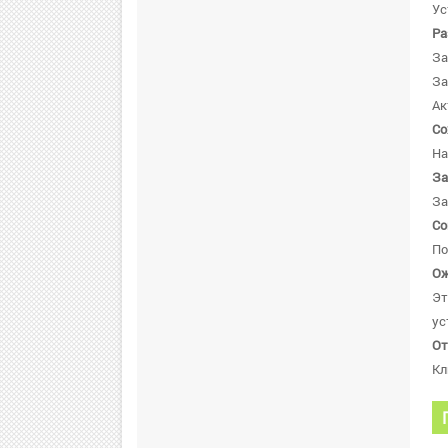
Ус
Ра
За
За
Ак
Со
На
За
За
Со
По
Ож
Эт
ус
От
Кл