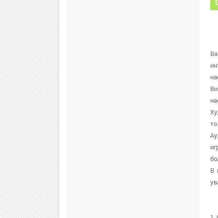
Ba
ин
на
Ви
на
Ху
то
Ау
иг
бо
В 
ув
1.