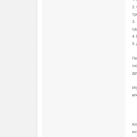
2.
тр
3.
сд
4.
5.
Пе
сю
др
Иг
вп
Кл
ко