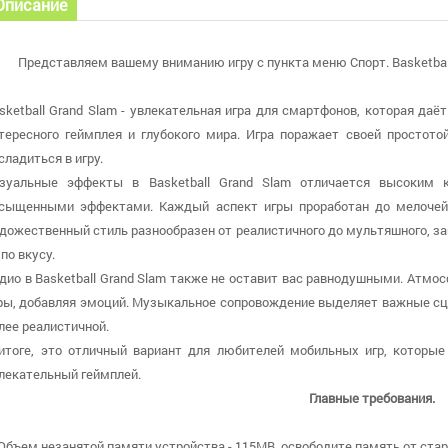
Описание
Представляем вашему вниманию игру с пункта меню Спорт. Basketball
sketball Grand Slam - увлекательная игра для смартфонов, которая да
тересного геймплея и глубокого мира. Игра поражает своей простото
сладиться в игру.
зуальные эффекты в Basketball Grand Slam отличается высоким 
сыщенными эффектами. Каждый аспект игры проработан до мелочей,
дожественный стиль разнообразен от реалистичного до мультяшного, зав
 по вкусу.
дио в Basketball Grand Slam также не оставит вас равнодушными. Атмо
ры, добавляя эмоций. Музыкальное сопровождение выделяет важные сц
лее реалистичной.
итоге, это отличный вариант для любителей мобильных игр, которы
лекательный геймплей.
Главные требования.
 Объем незанятой памяти устройства - 115MB, освободите память от стар