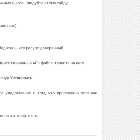
ожных шагов. Следуйте этому гайду:
ойствах).
бедитесь, что ресурс доверенный.
ите скачанный APK файл и тапните на него.
апнув
Установить
.
те уведомление о том, что приложени} успешно
ний и откройте его.