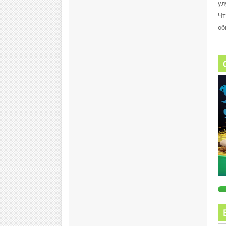
ул
Чт
об