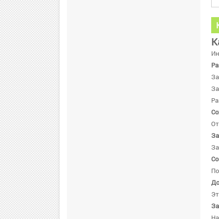
К
Ин
Ра
За
За
Ра
Со
От
За
За
Со
По
До
Эт
За
Н