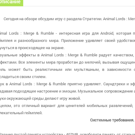
Описание
Сегодня на обзоре обсудим игру с раздела Стратегии. Animal Lords : Me
imal Lords : Merge & Rumble - интересная игра для Android, которая
ймплея и разнообразного мира. Приложение удивляет своей удобство
унуться в происходящее на экране.
зуальные эффекты в Animal Lords : Merge & Rumble радует качеств
фектами. Все элементы мира проработан до мелочей, вызывая ощущени
иль может быть реалистичным или мультяшным, в зависимости о
сладиться своим стилем.
ук в Animal Lords : Merge & Rumble приятно удивляет. Саундтреки и 
здавая подходящее настроение и эмоции. Музыкальное сопровождение 
уки окружающей среды делают игру живой.
целом, это отличный вариант для ценителей мобильных развлечений,
лекательный геймплей.
Системные требования.
 Размер пустой памяти устройства - 407MB, освободите память от старых