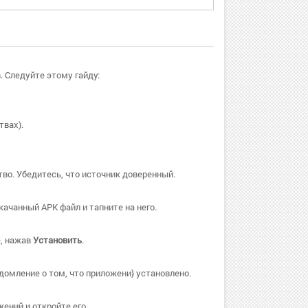
. Следуйте этому гайду:
твах).
во. Убедитесь, что источник доверенный.
ачанный APK файл и тапните на него.
ё, нажав
Установить
.
домление о том, что приложени} установлено.
ений и откройте его.