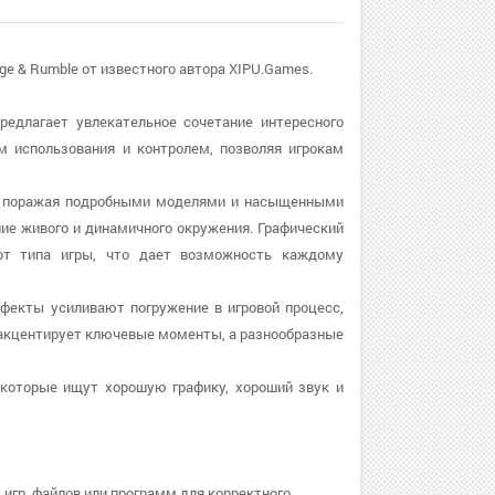
rge & Rumble от известного автора XIPU.Games.
 предлагает увлекательное сочетание интересного
м использования и контролем, позволяя игрокам
ом, поражая подробными моделями и насыщенными
е живого и динамичного окружения. Графический
т типа игры, что дает возможность каждому
эффекты усиливают погружение в игровой процесс,
акцентирует ключевые моменты, а разнообразные
 которые ищут хорошую графику, хороший звук и
 игр, файлов или программ для корректного.