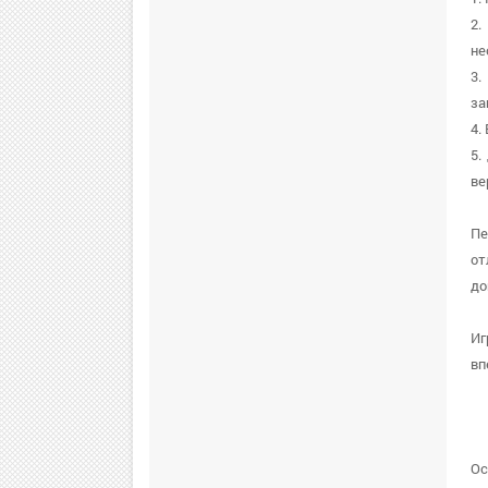
2.
не
3.
за
4.
5.
ве
Пе
от
до
Иг
вп
Ос