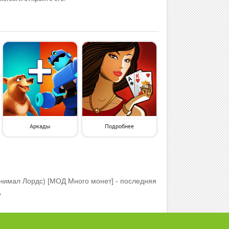
Аркады
Подробнее
Анимал Лордс) [МОД Много монет] - последняя
д