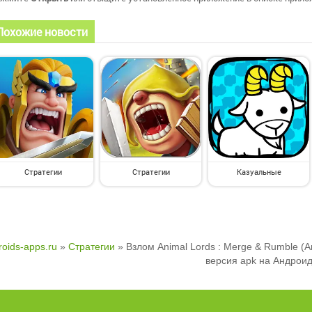
Похожие новости
Стратегии
Стратегии
Казуальные
roids-apps.ru
»
Стратегии
» Взлом Animal Lords : Merge & Rumble (
версия apk на Андрои