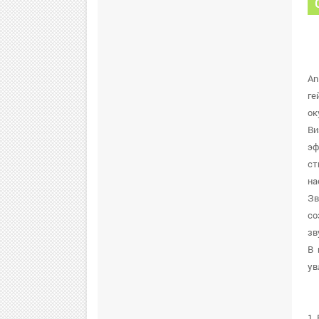
An
ге
ок
Ви
эф
ст
на
Зв
со
зв
В 
ув
1.