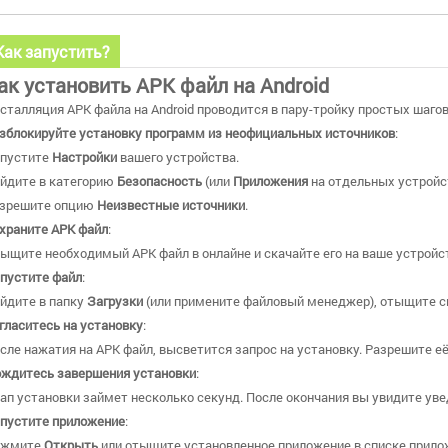
Как запустить?
ак установить APK файл на Android
сталляция APK файла на Android проводится в пару-тройку простых шагов
зблокируйте установку программ из неофициальных источников
:
пустите
Настройки
вашего устройства.
йдите в категорию
Безопасность
(или
Приложения
на отдельных устройс
зрешите опцию
Неизвестные источники
.
храните APK файл
:
ыщите необходимый APK файл в онлайне и скачайте его на ваше устройст
пустите файл
:
йдите в папку
Загрузки
(или примените файловый менеджер), отыщите ск
гласитесь на установку
:
сле нажатия на APK файл, высветится запрос на установку. Разрешите е
ждитесь завершения установки
:
ап установки займет несколько секунд. После окончания вы увидите уве
пустите приложение
:
ажмите
Открыть
или отыщите установленное приложение в списке прилож