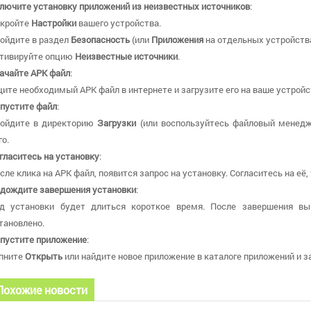
лючите установку приложений из неизвестных источников
:
кройте
Настройки
вашего устройства.
ойдите в раздел
Безопасность
(или
Приложения
на отдельных устройства
тивируйте опцию
Неизвестные источники
.
ачайте APK файл
:
ите необходимый APK файл в интернете и загрузите его на ваше устройс
пустите файл
:
ойдите в директорию
Загрузки
(или воспользуйтесь файловый менедж
го.
гласитесь на установку
:
сле клика на APK файл, появится запрос на установку. Согласитесь на её,
дождите завершения установки
:
д установки будет длиться короткое время. После завершения вы
тановлено.
пустите приложение
:
пните
Открыть
или найдите новое приложение в каталоге приложений и за
Похожие новости