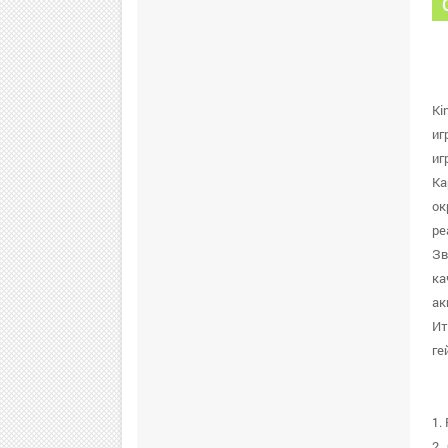
Ki
иг
иг
Ка
ок
ре
Зв
ка
ак
Ит
ге
1.
2.