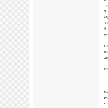
тр
3.
сд
4.
5.
ве
Пе
сю
др
Иг
Ва
ко
Чт