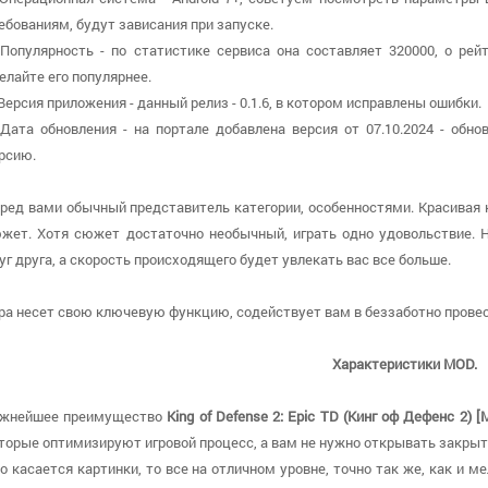
ебованиям, будут зависания при запуске.
 Популярность - по статистике сервиса она составляет 320000, о рей
елайте его популярнее.
 Версия приложения - данный релиз - 0.1.6, в котором исправлены ошибки.
 Дата обновления - на портале добавлена версия от 07.10.2024 - обн
рсию.
ред вами обычный представитель категории, особенностями. Красивая
жет. Хотя сюжет достаточно необычный, играть одно удовольствие. 
уг друга, а скорость происходящего будет увлекать вас все больше.
ра несет свою ключевую функцию, содействует вам в беззаботно провес
Характеристики MOD.
жнейшее преимущество
King of Defense 2: Epic TD (Кинг оф Дефенс 2)
торые оптимизируют игровой процесс, а вам не нужно открывать закры
о касается картинки, то все на отличном уровне, точно так же, как и 