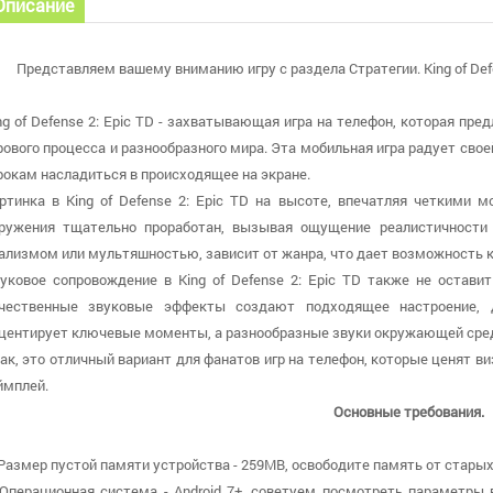
Описание
Представляем вашему вниманию игру с раздела Стратегии. King of Defen
ng of Defense 2: Epic TD - захватывающая игра на телефон, которая пр
рового процесса и разнообразного мира. Эта мобильная игра радует сво
рокам насладиться в происходящее на экране.
ртинка в King of Defense 2: Epic TD на высоте, впечатляя четкими
ружения тщательно проработан, вызывая ощущение реалистичности 
ализмом или мультяшностью, зависит от жанра, что дает возможность 
уковое сопровождение в King of Defense 2: Epic TD также не остав
чественные звуковые эффекты создают подходящее настроение, 
центирует ключевые моменты, а разнообразные звуки окружающей сред
ак, это отличный вариант для фанатов игр на телефон, которые ценят в
ймплей.
Основные требования.
 Размер пустой памяти устройства - 259MB, освободите память от старых 
 Операционная система - Android 7+, советуем посмотреть параметры 