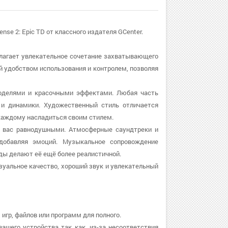
se 2: Epic TD от классного издателя GCenter.
едлагает увлекательное сочетание захватывающего
ей удобством использования и контролем, позволяя
 моделями и красочными эффектами. Любая часть
и динамики. Художественный стиль отличается
каждому насладиться своим стилем.
ит вас равнодушными. Атмосферные саундтреки и
добавляя эмоций. Музыкальное сопровождение
ы делают её ещё более реалистичной.
изуальное качество, хороший звук и увлекательный
игр, файлов или программ для полного.
вашего устройства так как, из-за несоответствия