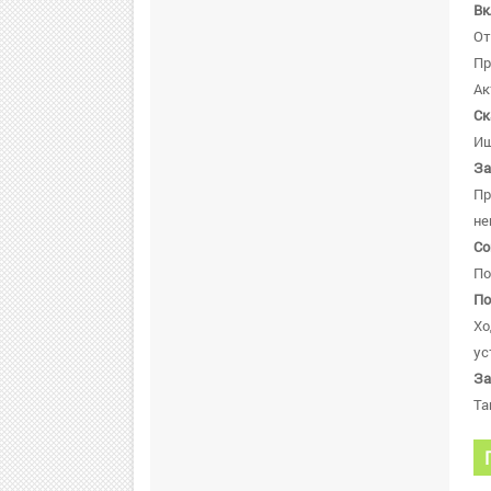
Вк
От
Пр
Ак
Ск
Ищ
За
Пр
не
Со
По
По
Хо
ус
За
Та