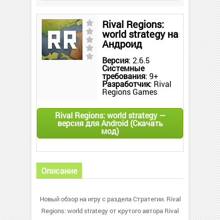
Rival Regions:
world strategy на
Андроид
Версия
: 2.6.5
Системные
требования
: 9+
Разработчик
: Rival
Regions Games
Rival Regions: world strategy —
версия для Android (Скачать
мод)
Описание
Новый обзор на игру с раздела Стратегии. Rival
Regions: world strategy от крутого автора Rival