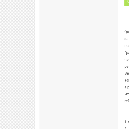
Qu
за
по
Гр
ча
ре
Зв
эф
а 
Ит
ге
1.
2.