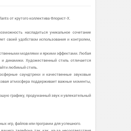
lants от крутого коллектива Флорист-X.
 возможность насладиться уникальное сочетание
яет своей удобством использования и контролем,
ачественными моделями и яркими эффектами. Любая
и и динамики. Художественный стиль отличается
найти любимый стиль.
тмосферные саундтреки и качественные звуковые
уковая атмосфера поддерживает важные моменты,
рошую графику, продуманный звук и увлекательный
ных игр, файлов или программ для успешного.
 вашего телефона так как, из-за несоответствия