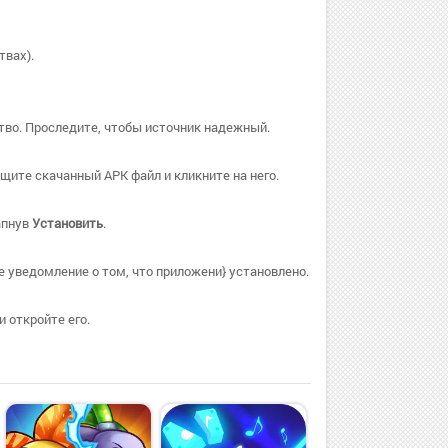
твах).
тво. Проследите, чтобы источник надежный.
ите скачанный APK файл и кликните на него.
апнув
Установить
.
е уведомление о том, что приложени} установлено.
 откройте его.