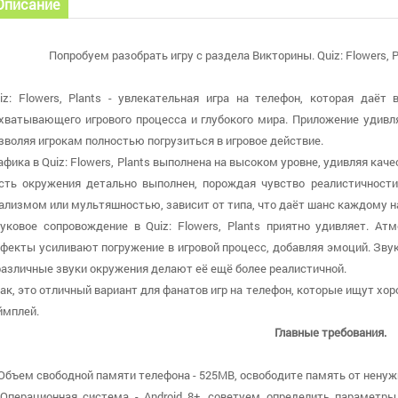
Описание
Попробуем разобрать игру с раздела Викторины. Quiz: Flowers, P
iz: Flowers, Plants - увлекательная игра на телефон, которая даёт
хватывающего игрового процесса и глубокого мира. Приложение удивл
зволяя игрокам полностью погрузиться в игровое действие.
афика в Quiz: Flowers, Plants выполнена на высоком уровне, удивляя к
сть окружения детально выполнен, порождая чувство реалистичност
ализмом или мультяшностью, зависит от типа, что даёт шанс каждому 
уковое сопровождение в Quiz: Flowers, Plants приятно удивляет. А
фекты усиливают погружение в игровой процесс, добавляя эмоций. Зв
различные звуки окружения делают её ещё более реалистичной.
ак, это отличный вариант для фанатов игр на телефон, которые ищут хо
ймплей.
Главные требования.
 Объем свободной памяти телефона - 525MB, освободите память от ненуж
 Операционная система - Android 8+, советуем определить параметры