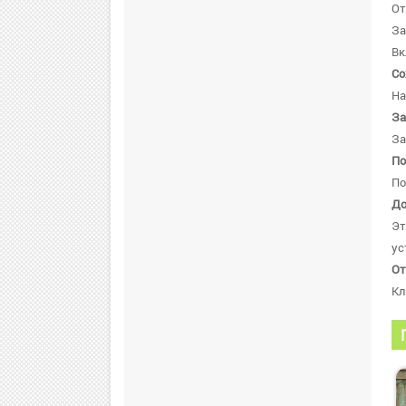
От
За
Вк
Со
На
За
За
По
По
До
Эт
ус
От
Кл