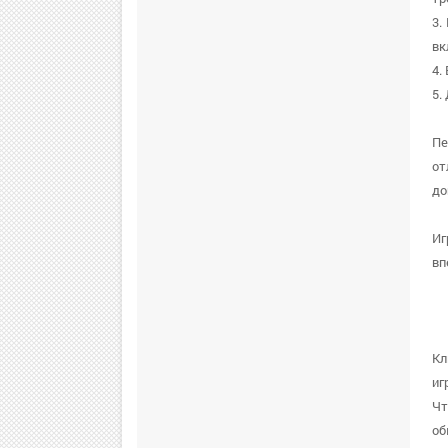
3.
вк
4.
5.
Пе
от
до
Иг
вп
Кл
иг
Чт
об