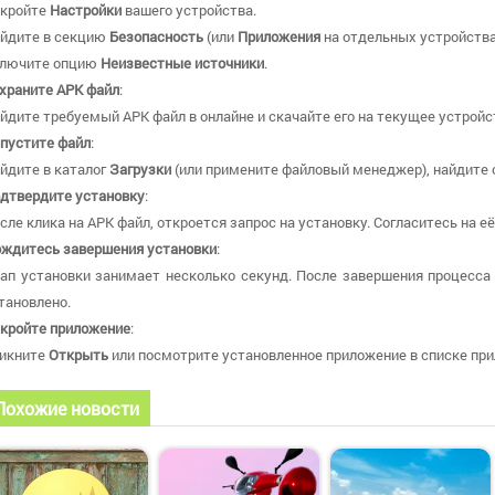
кройте
Настройки
вашего устройства.
йдите в секцию
Безопасность
(или
Приложения
на отдельных устройства
лючите опцию
Неизвестные источники
.
храните APK файл
:
йдите требуемый APK файл в онлайне и скачайте его на текущее устройс
пустите файл
:
йдите в каталог
Загрузки
(или примените файловый менеджер), найдите 
дтвердите установку
:
сле клика на APK файл, откроется запрос на установку. Согласитесь на е
ждитесь завершения установки
:
ап установки занимает несколько секунд. После завершения процесса
тановлено.
кройте приложение
:
икните
Открыть
или посмотрите установленное приложение в списке при
Похожие новости