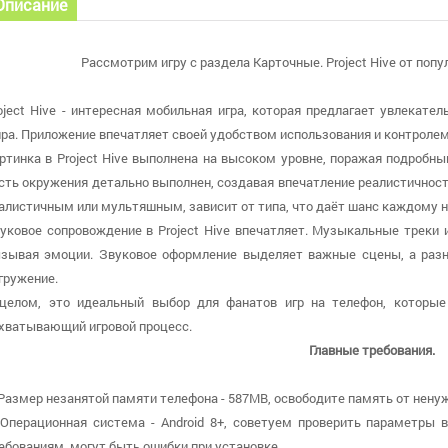
Описание
Рассмотрим игру с раздела Карточные. Project Hive от попул
oject Hive - интересная мобильная игра, которая предлагает увлекател
ра. Приложение впечатляет своей удобством использования и контролем,
ртинка в Project Hive выполнена на высоком уровне, поражая подро
сть окружения детально выполнен, создавая впечатление реалистичнос
алистичным или мультяшным, зависит от типа, что даёт шанс каждому на
уковое сопровождение в Project Hive впечатляет. Музыкальные треки 
зывая эмоции. Звуковое оформление выделяет важные сцены, а раз
гружение.
целом, это идеальный выбор для фанатов игр на телефон, которые
хватывающий игровой процесс.
Главные требования.
 Размер незанятой памяти телефона - 587MB, освободите память от ненуж
 Операционная система - Android 8+, советуем проверить параметры в
ебованиям, могут быть ошибки при установке.