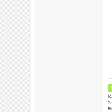
К
Ус
Вк