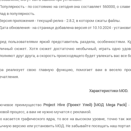
 Популярность - по состоянию на сегодня она составляет 560000, о cлаве
лад в популярность.
 Версия приложения - текущий релиз - 2.8.2, в котором сжаты файлы.
 Дата обновления - на странице добавлена версия от 10.10.2024 - устано
ред пользователями яркий представитель раздела, особенностями. 
личный сюжет. Хотя сюжет достаточно необычный, играть одно удов
полняют друг друга, а скорость происходящего будет увлекать вас все б
ра реализует свою главную функцию, помогает вам в весело про
ечатления.
Характеристики MOD.
ючевое преимущество
Project Hive (Проект Улей) [МОД Mega Pack]
- 
ровой процесс, а вам не нужно мучатся с рекламой.
о касается графического ядра, то все на высоком уровне, точно так же
ычную версию или установить МОД. Не забывайте посещать наш портал 