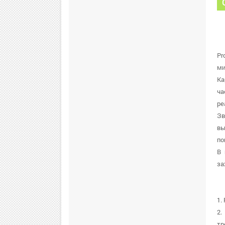
Pr
ми
Ка
ча
ре
Зв
вы
по
В 
за
1.
2.
тр