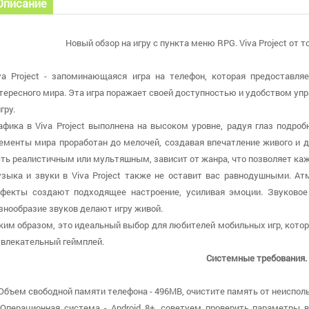
Описание
Новый обзор на игру с пункта меню RPG. Viva Project от то
va Project - запоминающаяся игра на телефон, которая предоставля
тересного мира. Эта игра поражает своей доступностью и удобством упр
игру.
афика в Viva Project выполнена на высоком уровне, радуя глаз под
ементы мира проработан до мелочей, создавая впечатление живого и 
ть реалистичным или мультяшным, зависит от жанра, что позволяет каж
зыка и звуки в Viva Project также не оставит вас равнодушными. А
фекты создают подходящее настроение, усиливая эмоции. Звуково
знообразие звуков делают игру живой.
ким образом, это идеальный выбор для любителей мобильных игр, кото
увлекательный геймплей.
Системные требования.
 Объем свободной памяти телефона - 496MB, очистите память от неисполь
 Операционная система - Android 8+, советуем проверить параметры в