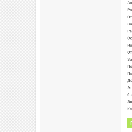
За
Ра
От
За
Ра
Ск
Ищ
От
За
По
По
До
Эт
бы
За
Кл