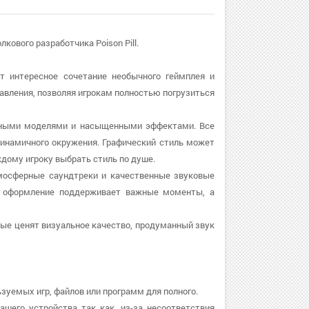
лкового разработчика Poison Pill.
ет интересное сочетание необычного геймплея и
авления, позволяя игрокам полностью погрузиться
робными моделями и насыщенными эффектами. Все
динамичного окружения. Графический стиль может
дому игроку выбрать стиль по душе.
тмосферные саундтреки и качественные звуковые
е оформление поддерживает важные моменты, а
рые ценят визуальное качество, продуманный звук
зуемых игр, файлов или программ для полного.
ашего устройства так как, из-за несоответствия