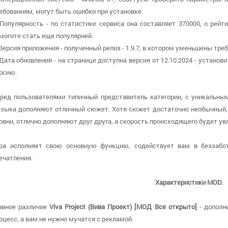
ебованиям, могут быть ошибки при установке.
 Популярность - по статистике сервиса она составляет 370000, о рейт
могите стать еще популярней.
 Версия приложения - полученный релиз - 1.9.7, в котором уменьшены тре
 Дата обновления - на странице доступна версия от 12.10.2024 - устано
рсию.
ред пользователями типичный представитель категории, с уникальным
зыка дополняют отличный сюжет. Хотя сюжет достаточно необычный, 
овни, отлично дополняют друг друга, а скорость происходящего будет ув
ра исполняет свою основную функцию, содействует вам в беззабот
ечатления.
Характеристики MOD.
авное различие
Viva Project (Вива Проект) [МОД Все открыто]
- дополн
оцесс, а вам не нужно мучатся с рекламой.