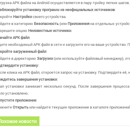
грузка APK файла на Android осуществляется в пару-тройку легких шагов
зблокируйте установку программ из неофициальных источников
:
кройте
Настройки
своего устройства.
йдите в категорию
Безопасность
(или
Приложения
на отдельных устройс
зрешите опцию
Неизвестные источники
.
ачайте APK файл
:
ите необходимый APK файл в сети и загрузите его на ваше устройство. 
кройте загруженный файл
:
йдите в директорию
Загрузки
(или используйте файловый менеджер), от
дтвердите установку
:
сле клика на APK файл, откроется запрос на установку. Подтвердите её,
ждитесь завершения установки
:
ап установки занимает несколько секунд. После завершения процесса
ло установлено.
пустите приложение
:
икните
Открыть
или найдите текущее приложение в каталоге приложений 
Похожие новости