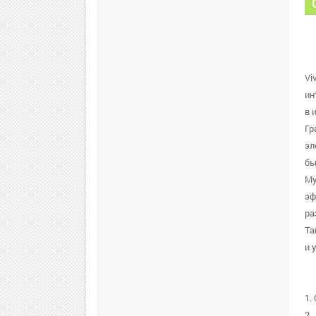
Vi
ин
в 
Гр
эл
бы
Му
эф
ра
Та
и 
1.
2.