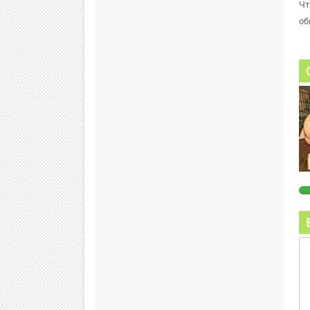
Чт
об