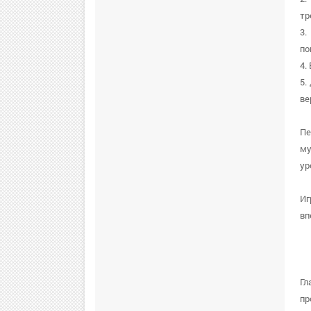
тр
3.
по
4.
5.
ве
Пе
му
ур
Иг
вп
Гл
пр