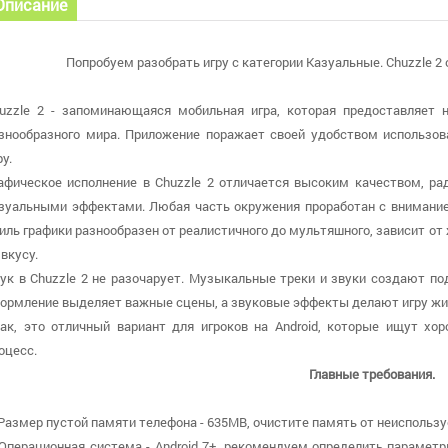
Описание
Попробуем разобрать игру с категории Казуальные. Chuzzle 2 о
uzzle 2 - запоминающаяся мобильная игра, которая предоставляет 
знообразного мира. Приложение поражает своей удобством использова
ру.
афическое исполнение в Chuzzle 2 отличается высоким качеством, р
зуальными эффектами. Любая часть окружения проработан с внимание
иль графики разнообразен от реалистичного до мультяшного, зависит от 
 вкусу.
ук в Chuzzle 2 не разочарует. Музыкальные треки и звуки создают п
ормление выделяет важные сцены, а звуковые эффекты делают игру жи
ак, это отличный вариант для игроков на Android, которые ищут хо
оцесс.
Главные требования.
 Размер пустой памяти телефона - 635MB, очистите память от неиспольз
 Операционная система - Android 7+, рекомендуем определить параметр