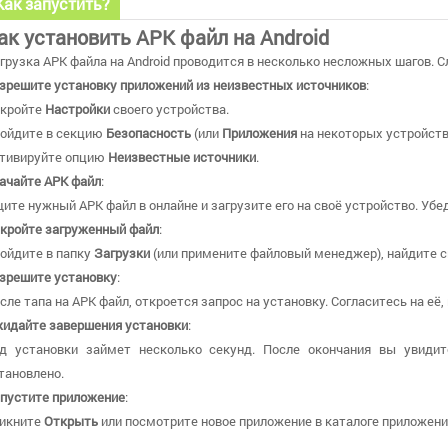
Как запустить?
ак установить APK файл на Android
грузка APK файла на Android проводится в несколько несложных шагов. 
зрешите установку приложений из неизвестных источников
:
кройте
Настройки
своего устройства.
ойдите в секцию
Безопасность
(или
Приложения
на некоторых устройств
тивируйте опцию
Неизвестные источники
.
ачайте APK файл
:
ите нужный APK файл в онлайне и загрузите его на своё устройство. Убе
кройте загруженный файл
:
ойдите в папку
Загрузки
(или примените файловый менеджер), найдите ск
зрешите установку
:
сле тапа на APK файл, откроется запрос на установку. Согласитесь на её
идайте завершения установки
:
д установки займет несколько секунд. После окончания вы увидит
тановлено.
пустите приложение
:
икните
Открыть
или посмотрите новое приложение в каталоге приложений