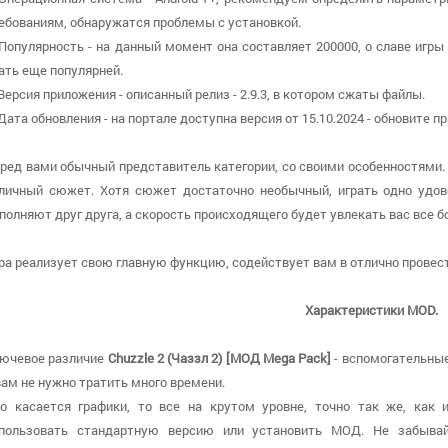
ебованиям, обнаружатся проблемы с установкой.
 Популярность - на данный момент она составляет 200000, о cлаве игр
ать еще популярней.
 Версия приложения - описанный релиз - 2.9.3, в котором сжаты файлы.
 Дата обновления - на портале доступна версия от 15.10.2024 - обновите
ред вами обычный представитель категории, со своими особенностями.
личный сюжет. Хотя сюжет достаточно необычный, играть одно удов
полняют друг друга, а скорость происходящего будет увлекать вас все б
ра реализует свою главную функцию, содействует вам в отлично провест
Характеристики MOD.
ючевое различие
Chuzzle 2 (Чаззл 2) [МОД Mega Pack]
- вспомогательные
вам не нужно тратить много времени.
о касается графики, то все на крутом уровне, точно так же, как 
пользовать стандартную версию или установить МОД. Не забыва