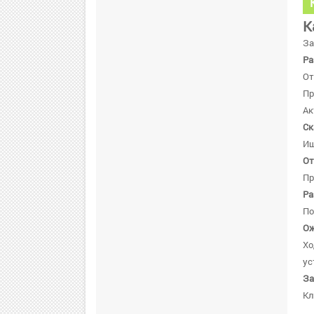
К
За
Ра
От
Пр
Ак
Ск
Ищ
От
Пр
Ра
По
Ож
Хо
ус
За
Кл