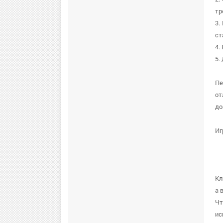
тр
3.
ст
4.
5.
Пе
от
до
Иг
Кл
а 
Чт
ис