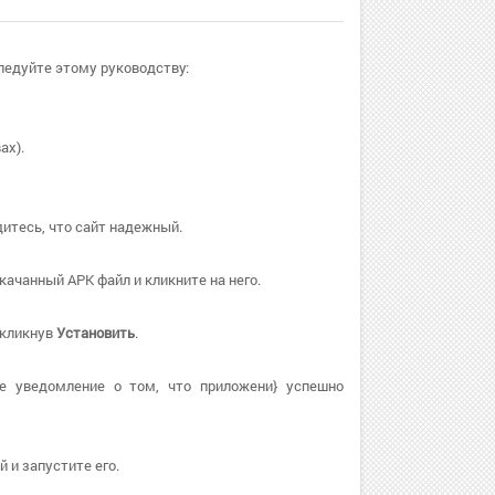
Следуйте этому руководству:
ах).
дитесь, что сайт надежный.
ачанный APK файл и кликните на него.
, кликнув
Установить
.
е уведомление о том, что приложени} успешно
 и запустите его.