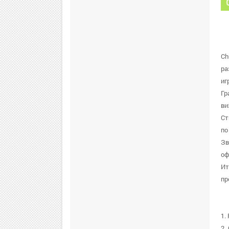
Ch
ра
иг
Гр
ви
Ст
по
Зв
оф
Ит
пр
1.
2.