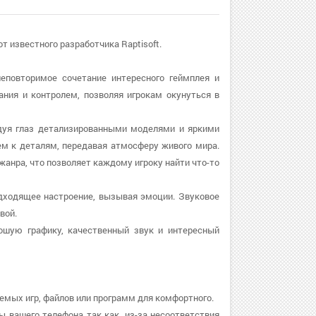
т известного разработчика Raptisoft.
неповторимое сочетание интересного геймплея и
ния и контролем, позволяя игрокам окунуться в
адуя глаз детализированными моделями и яркими
м к деталям, передавая атмосферу живого мира.
жанра, что позволяет каждому игроку найти что-то
одходящее настроение, вызывая эмоции. Звуковое
вой.
рошую графику, качественный звук и интересный
уемых игр, файлов или программ для комфортного.
ы вашего телефона так как, из-за несоответствия