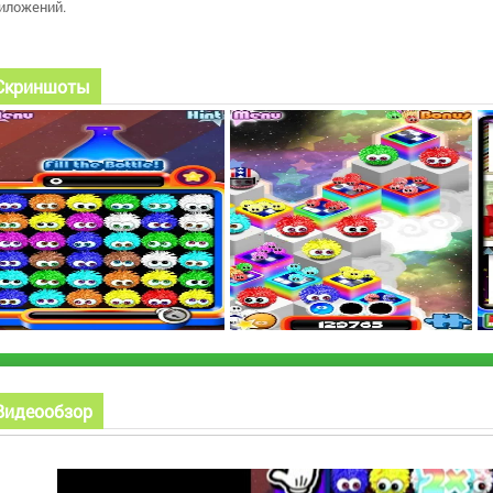
иложений.
Скриншоты
Видеообзор