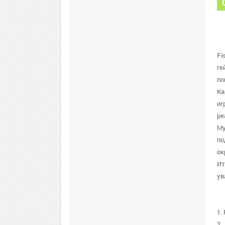
Fi
ге
по
Ка
иг
ре
Му
по
ок
Ит
ув
1.
2.