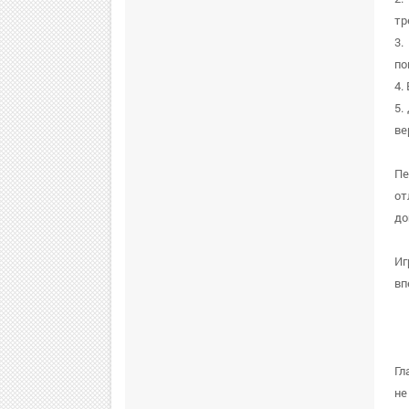
тр
3.
по
4.
5.
ве
Пе
от
до
Иг
вп
Гл
не