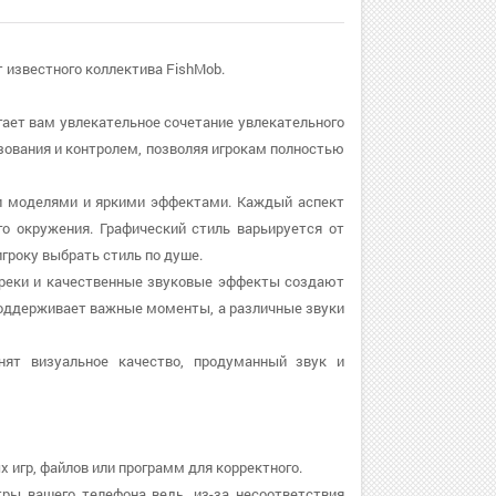
от известного коллектива FishMob.
агает вам увлекательное сочетание увлекательного
зования и контролем, позволяя игрокам полностью
ыми моделями и яркими эффектами. Каждый аспект
о окружения. Графический стиль варьируется от
игроку выбрать стиль по душе.
дтреки и качественные звуковые эффекты создают
оддерживает важные моменты, а различные звуки
нят визуальное качество, продуманный звук и
х игр, файлов или программ для корректного.
тры вашего телефона ведь, из-за несоответствия