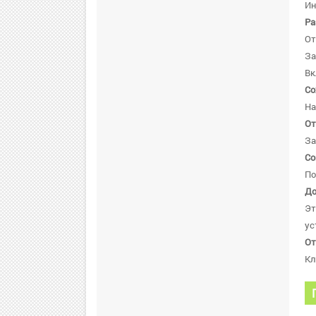
Ин
Ра
От
За
Вк
Со
На
От
За
Со
По
До
Эт
ус
От
Кл