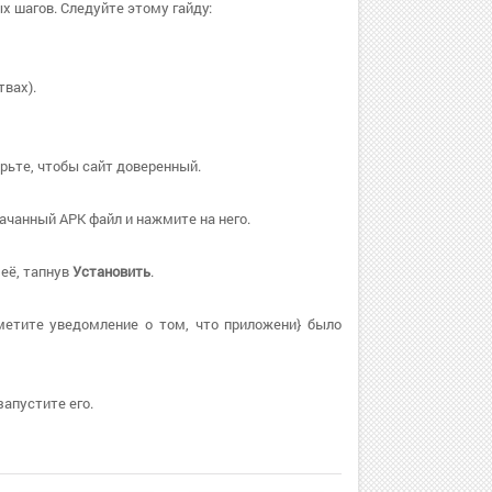
х шагов. Следуйте этому гайду:
вах).
ерьте, чтобы сайт доверенный.
ачанный APK файл и нажмите на него.
 её, тапнув
Установить
.
метите уведомление о том, что приложени} было
запустите его.