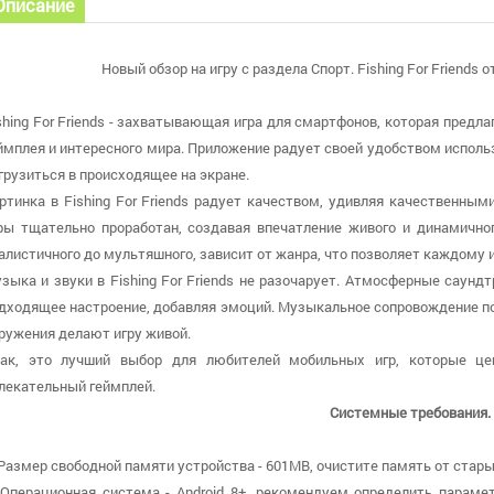
Описание
Новый обзор на игру с раздела Спорт. Fishing For Friends 
shing For Friends - захватывающая игра для смартфонов, которая предл
ймплея и интересного мира. Приложение радует своей удобством исполь
грузиться в происходящее на экране.
ртинка в Fishing For Friends радует качеством, удивляя качественн
ры тщательно проработан, создавая впечатление живого и динамичног
алистичного до мультяшного, зависит от жанра, что позволяет каждому 
зыка и звуки в Fishing For Friends не разочарует. Атмосферные саун
дходящее настроение, добавляя эмоций. Музыкальное сопровождение п
ружения делают игру живой.
ак, это лучший выбор для любителей мобильных игр, которые це
лекательный геймплей.
Системные требования.
 Размер свободной памяти устройства - 601MB, очистите память от стары
 Операционная система - Android 8+, рекомендуем определить параме