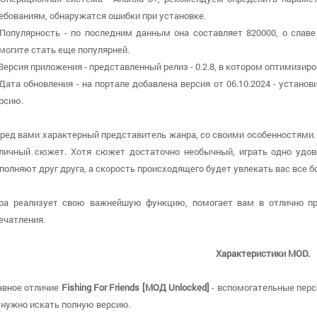
ебованиям, обнаружатся ошибки при установке.
 Популярность - по последним данным она составляет 820000, о cлав
могите стать еще популярней.
 Версия приложения - представленный релиз - 0.2.8, в котором оптимизир
 Дата обновления - на портале добавлена версия от 06.10.2024 - устан
рсию.
ред вами характерный представитель жанра, со своими особенностями.
личный сюжет. Хотя сюжет достаточно необычный, играть одно удов
полняют друг друга, а скорость происходящего будет увлекать вас все б
ра реализует свою важнейшую функцию, помогает вам в отлично пр
ечатления.
Характеристики MOD.
авное отличие
Fishing For Friends [МОД Unlocked]
- вспомогательные перс
 нужно искать полную версию.