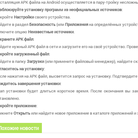
сталляция APK файла на Android осуществляется в пару-тройку несложны
зблокируйте установку программ из неофициальных источников
:
кройте
Настройки
своего устройства.
йдите в раздел
Безопасность
(или
Приложения
на определённых устройст
лючите опцию
Неизвестные источники
.
храните APK файл
:
йдите нужный APK файл в сети и загрузите его на своё устройство. Пров
кройте загруженный файл
:
йдите в папку
Загрузки
(или примените файловый менеджер), найдите ск
гласитесь на установку
:
сле нажатия на APK файл, высветится запрос на установку. Подтвердите
ждитесь завершения установки
:
ап установки будет длиться короткое время. После окончания вы за
тановлено.
кройте приложение
:
икните
Открыть
или найдите новое приложение в каталоге приложений и 
Похожие новости