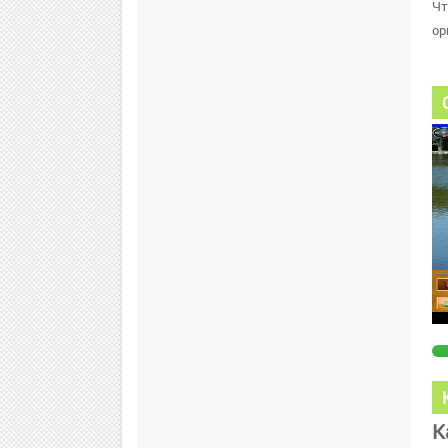
Чт
ор
К